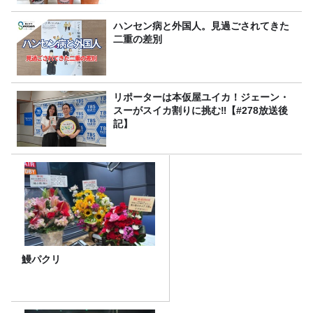
ハンセン病と外国人。見過ごされてきた
二重の差別
リポーターは本仮屋ユイカ！ジェーン・
スーがスイカ割りに挑む‼【#278放送後
記】
鰻パクリ