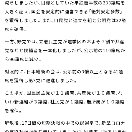
減らしましたが、目標としていた単独過半数の233議席を
大きく超え、国会を安定的に運営できる「絶対安定多数」
を獲得しました。また、自民党と連立を組む公明党は32議
席を確保。
一方、野党では、立憲民主党が選挙区のおよそ７割で共産
党などと候補者を一本化しましたが、公示前の110議席か
ら96議席に減少。
対照的に、日本維新の会は、公示前の3倍以上となる41議
席を獲得し第3党に躍進しました。
このほか、国民民主党が１１議席、共産党が１０議席、れ
いわ新選組が３議席、社民党が１議席、無所属が１０議席
を確保。
解散後、17日間の短期決戦の中での総選挙で、新型コロナ
の感染状況が落ち着いていましたが、投票率は振るいませ