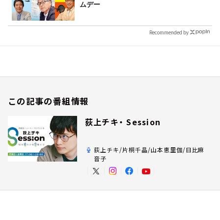
ムデー
Recommended by
この記事の番組情報
荻上チキ・ Session
荻上チキ/片桐千晶/山本恵里伽/日比麻
音子