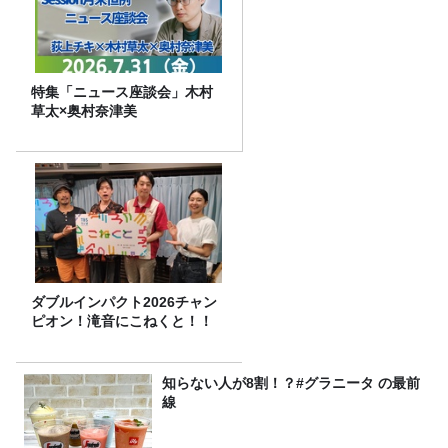
特集「ニュース座談会」木村
草太×奥村奈津美
ダブルインパクト2026チャン
ピオン！滝音にこねくと！！
知らない人が8割！？#グラニータ の最前
線