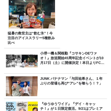
猛暑の救世主は“飲む氷”！今
注目のアイススラリー5種飲み
比べ
小堺一機＆関根勤『コサキンDEワァ
オ！』放送開始45周年記念イベントが10
月17日（土）に開催決定！本日よりFC先
行受付スタート！
JUNK バナナマン「与田祐希さん、１年
ぶりの登場も再び“アレ”を喰らう！？」
『ゆうゆうワイド』『デイ・キャッ
チ！』が１日限定復活。9/21はプレミア