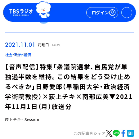
ログイン
マイページ
2021.11.01
月曜日
14:39
新規会員登録
ログイン
社会・政治・経済
【音声配信】特集「衆議院選挙、自民党が単
独過半数を維持。この結果をどう受け止め
るべきか」日野愛郎（早稲田大学・政治経済
学術院教授）×荻上チキ×南部広美▼2021
年11月1日（月）放送分
今日の番組表
週間番組表
荻上チキ・ Session
トピックス
この記事をシェア
TBS Podcast