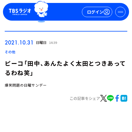
ログイン
マイページ
2021.10.31
日曜日
14:39
新規会員登録
ログイン
その他
ピーコ「田中、あんたよく太田とつきあって
るわね笑」
爆笑問題の日曜サンデー
この記事をシェア
今日の番組表
週間番組表
トピックス
TBS Podcast