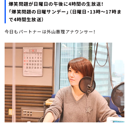
お知らせ
爆笑問題が日曜日の午後に4時間の生放送！
イベント・グッズ
「爆笑問題の日曜サンデー」（日曜日・13時～17時ま
YouTube
で4時間生放送）
会社情報
今日もパートナーは外山惠理アナウンサー！