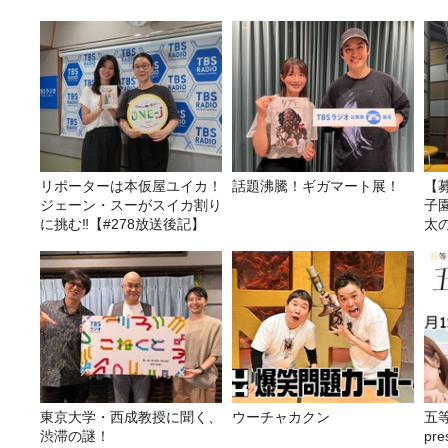
リポーターは本仮屋ユイカ！
話題沸騰！ギガマート展！
【
ジェーン・スーがスイカ割り
子園
に挑む‼【#278放送後記】
太
東京大学・西成教授に聞く、
ウーチャカクン
五
渋滞の謎！
pr