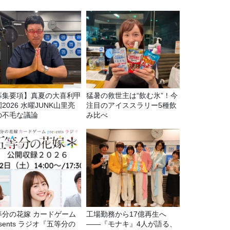
募集要項】真夏の大喜利甲
猛暑の救世主は“飲む氷”！今
2026 水曜JUNK山里亮
注目のアイススラリー5種飲
の不毛な議論
み比べ
等分の花嫁 カードゲーム
工場勤務から17億再生へ
esents ラジオ『五等分の
——『モナキ』4人が語る、