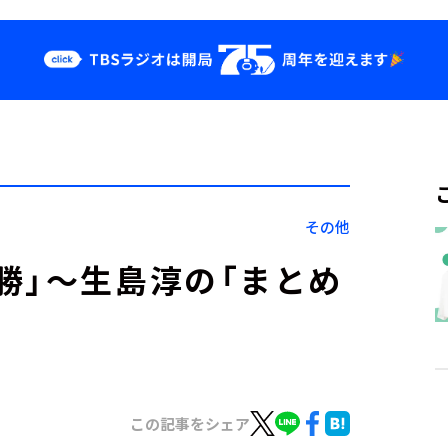
クス
イベント・グッ
ズ
st
YouTube
せ
会社情報
その他
勝」～生島淳の「まとめ
この記事をシェア