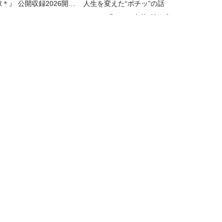
＊』 公開収録2026開催
人生を変えた“ポチッ”の話
定！
Recommended by
て！スポーツ」
TBSラジオ情報
TBSラジオ関連情報
会社情報
TBSラジオの聴き方
プロモーションガイド
ワイドFM
TBSハウジング
音楽情報
TBSショッピング
防災メモ