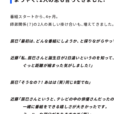
番組スタートから、4ヶ月。
師弟関係(？)の2人の楽しい掛け合いも、増えてきました
辰巳「最初は、どんな番組にしようか、と探りながらやっ
近藤「私、辰巳さんと誕生日が2日違いというのを知って
ぐっと距離が縮まった気がしました！」
辰巳「そうなの？！ あはは（笑）同じB型でね」
近藤「辰巳さんというと、テレビの中の俳優さんだったの
一緒に番組をできる嬉しさが大きかったです。