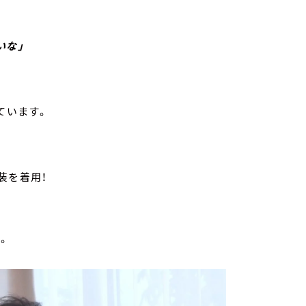
いな」
ています。
装を着用！
。