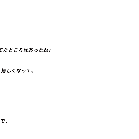
。
てたところはあったね」
、嬉しくなって、
で、