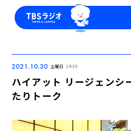
今日の番組表
トピッ
週間番組表
TBS
Podca
お知ら
2021.10.30
土曜日
14:39
ハイアット リージェンシ
たりトーク