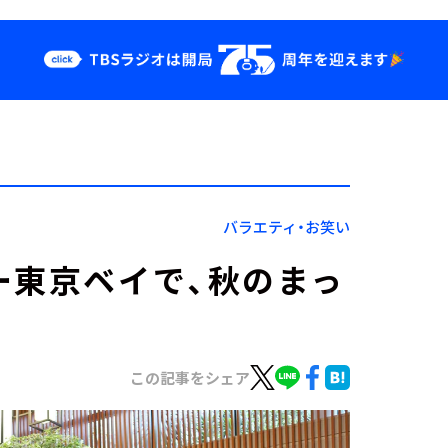
クス
イベント・グッ
ズ
st
YouTube
せ
会社情報
バラエティ・お笑い
ー東京ベイで、秋のまっ
この記事をシェア