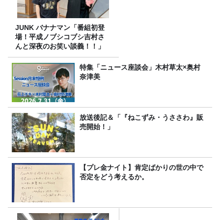
JUNK バナナマン「番組初登
場！平成ノブシコブシ吉村さ
んと深夜のお笑い談義！！」
特集「ニュース座談会」木村草太×奥村
奈津美
放送後記＆「『ねこずみ・うささわ』販
売開始！」
【プレ金ナイト】肯定ばかりの世の中で
否定をどう考えるか。