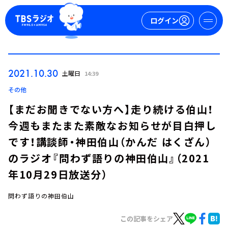
ログイン
マイページ
2021.10.30
土曜日
14:39
新規会員登録
ログイン
その他
【まだお聞きでない方へ】走り続ける伯山！
今週もまたまた素敵なお知らせが目白押し
です！講談師・神田伯山（かんだ はくざん）
のラジオ『問わず語りの神田伯山』（2021
年10月29日放送分）
今日の番組表
週間番組表
問わず語りの神田伯山
トピックス
この記事をシェア
TBS Podcast