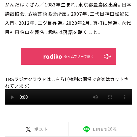
かんだはくざん／1983年生まれ、東京都豊島区出身。日本
講談協会、落語芸術協会所属。2007年、三代目神田松鯉に
入門。2012年、二ツ目昇進。2020年2月、真打に昇進。六代
目神田伯山を襲名。趣味は落語を聴くこと。
タイムフリーで聴く
TBSラジオクラウドはこちら！（権利の関係で音楽はカットさ
れています）
ポスト
LINEで送る