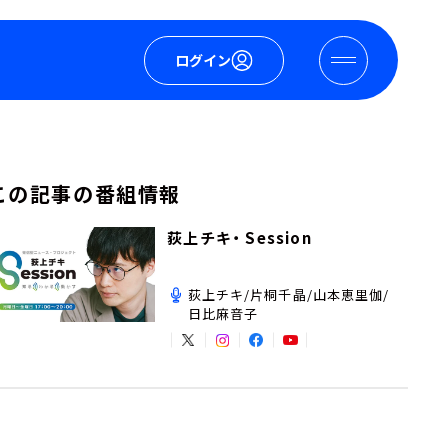
ログイン
この記事の番組情報
荻上チキ・ Session
荻上チキ/片桐千晶/山本恵里伽/
日比麻音子