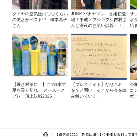
タイヤの空気圧は〇〇くらい
JUNK バナナマン「番組初登
サ
の硬さがベスト!? 榎本温子
場！平成ノブシコブシ吉村さ
水
さん
んと深夜のお笑い談義！！」
始
金
【暑さ対策に！】この1本で
【プレ金ナイト】なぜこれ
令
夏を乗り切れ！ スースース
を？と問い、そこから今を読
コ
プレー頂上決戦2026！
み解いていく。
ポ
【総選挙2021 各党に聞く】＜NHKと裁判してる