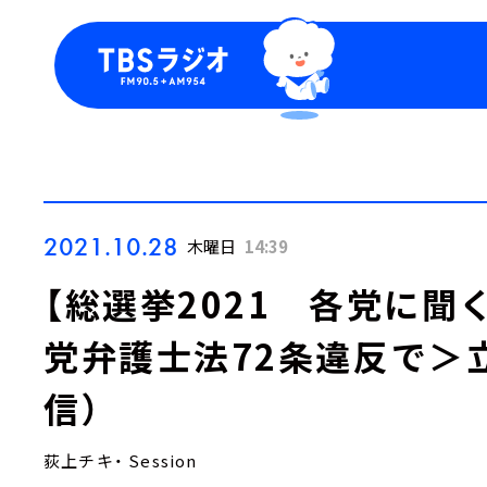
今日の番組表
トピッ
週間番組表
TBS
Podca
お知ら
2021.10.28
木曜日
14:39
【総選挙2021 各党に聞
党弁護士法72条違反で＞
信）
荻上チキ・ Session