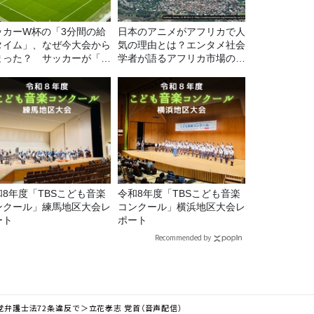
ッカーW杯の「3分間の給
日本のアニメがアフリカで人
タイム」、なぜ今大会から
気の理由とは？エンタメ社会
まった？ サッカーが「お
学者が語るアフリカ市場のリ
」に変わる仕組み
アル
和8年度「TBSこども音楽
令和8年度「TBSこども音楽
ンクール」練馬地区大会レ
コンクール」横浜地区大会レ
ート
ポート
Recommended by
党弁護士法72条違反で＞立花孝志 党首（音声配信）