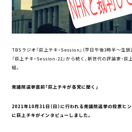
TBSラジオ『荻上チキ・Session』（平日午後3時半～生放
『荻上チキ・Session-22』から続く、新世代の評論
組。
衆議院選挙直前「荻上チキが各党に聞く」
2021年10月31日（日）に行われる衆議院選挙の投票
に荻上チキがインタビューしました。