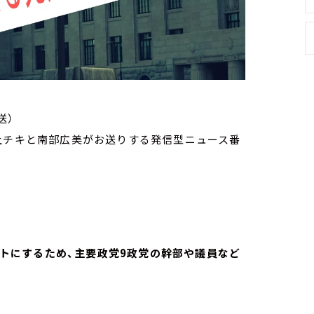
送）
家・荻上チキと南部広美がお送りする発信型ニュース番
ヒントにするため、主要政党9政党の幹部や議員など