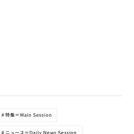
# 特集＝Main Session
# ニュース＝Daily News Session