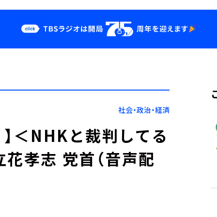
クス
イベント・グッ
ズ
st
YouTube
せ
会社情報
社会・政治・経済
く】＜NHKと裁判してる
立花孝志 党首（音声配