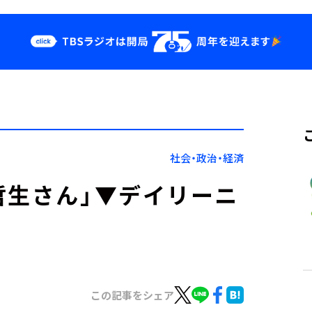
クス
イベント・グッ
ズ
st
YouTube
せ
会社情報
社会・政治・経済
哲生さん」▼デイリーニ
この記事をシェア