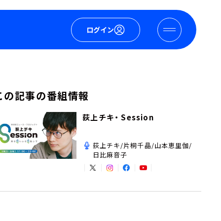
ログイン
この記事の番組情報
荻上チキ・ Session
荻上チキ/片桐千晶/山本恵里伽/
日比麻音子