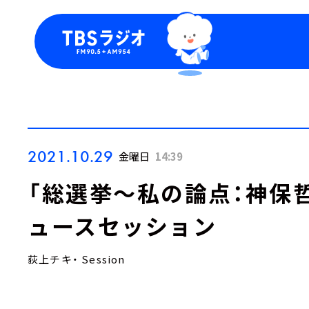
今日の番組表
トピッ
週間番組表
TBS
Podca
お知ら
2021.10.29
金曜日
14:39
「総選挙～私の論点：神保
ュースセッション
荻上チキ・ Session