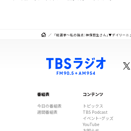
リンプ】 桃屋のかんたんレ
金」に変わる仕組み
シピ
「総選挙～私の論点：神保哲生さん」▼デイリーニ
番組表
コンテンツ
今日の番組表
トピックス
週間番組表
TBS Podcast
イベント・グッズ
YouTube
お知らせ