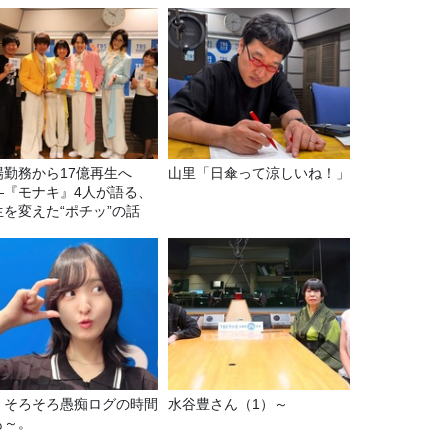
場勤務から17億再生へ
山里「日傘って涼しいね！」
—『モナキ』4人が語る、
生を変えた“ポチッ”の話
69 そろそろ愚痴ログの時間
水谷豊さん（1）～
も～。