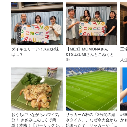
ダイキュリーアイスのお味
【ME:I】MOMONAさん
工
は…？
&TSUZUMIさんとこねくと
—
🌺
人
おうちにいながらハワイ気
サッカーW杯の「3分間の給
#
分！ きざみにんにくで簡
水タイム」、なぜ今大会から
か
単！本格！【ガーリックシュ
始まった？ サッカーが「お