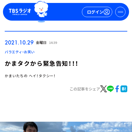
ログイン
マイページ
2021.10.29
金曜日
14:39
新規会員登録
ログイン
バラエティ・お笑い
かまタクから緊急告知！！！
かまいたちの ヘイ！タクシー！
この記事をシェア
今日の番組表
週間番組表
トピックス
TBS Podcast