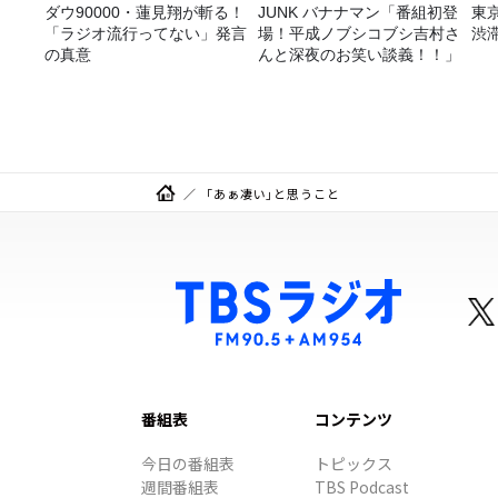
ダウ90000・蓮見翔が斬る！
JUNK バナナマン「番組初登
東
「ラジオ流行ってない」発言
場！平成ノブシコブシ吉村さ
渋
の真意
んと深夜のお笑い談義！！」
「あぁ凄い」と思うこと
番組表
コンテンツ
今日の番組表
トピックス
週間番組表
TBS Podcast