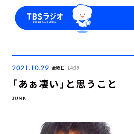
今日の番組表
トピッ
週間番組表
TBS
Podca
お知ら
2021.10.29
金曜日
14:39
「あぁ凄い」と思うこと
JUNK