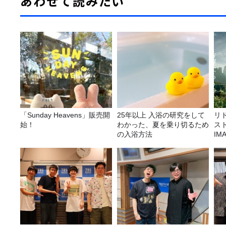
あわせて読みたい
「Sunday Heavens」販売開
25年以上 入浴の研究をして
リ
始！
わかった、夏を乗り切るため
ス
の入浴方法
I
リ