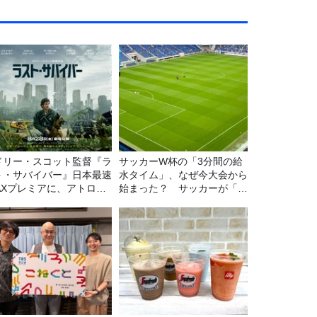
ドリー・スコット監督『ラ
サッカーW杯の「3分間の給
ト・サバイバー』日本最速
水タイム」、なぜ今大会から
MAXプレミアに、アトロク
始まった？ サッカーが「お
スナー60名をご招待！
金」に変わる仕組み