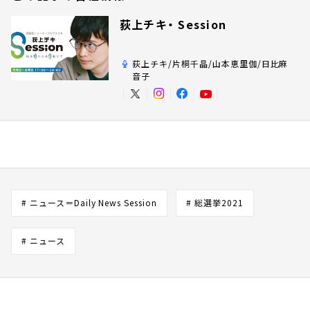
荻上チキ・ Session
荻上チキ/片桐千晶/山本恵里伽/日比麻
音子
# ニュース＝Daily News Session
# 総選挙2021
# ニュース