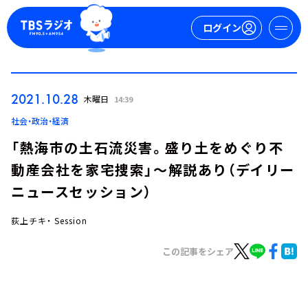
ログイン
マイページ
2021.10.28
木曜日
14:39
新規会員登録
ログイン
社会・政治・経済
「熱海市の土石流災害。盛り土をめぐり不
動産会社を家宅捜索」～解説あり（デイリー
ニュースセッション）
荻上チキ・ Session
今日の番組表
この記事をシェア
週間番組表
トピックス
TBS Podcast