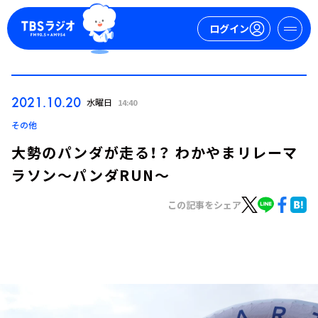
ログイン
マイページ
2021.10.20
水曜日
14:40
新規会員登録
ログイン
その他
大勢のパンダが走る！？ わかやまリレーマ
ラソン～パンダRUN～
この記事をシェア
今日の番組表
週間番組表
トピックス
TBS Podcast