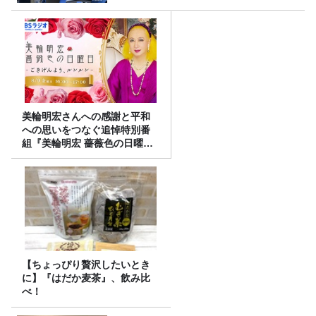
美輪明宏さんへの感謝と平和
への思いをつなぐ追悼特別番
組『美輪明宏 薔薇色の日曜日
～ごきげんよう、ルンルン
～』8/9（日）16時放送
【ちょっぴり贅沢したいとき
に】『はだか麦茶』、飲み比
べ！