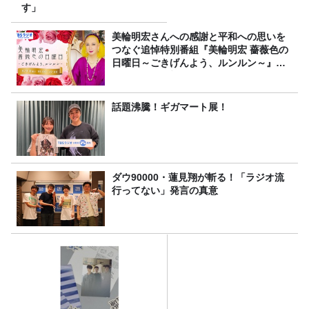
す」
美輪明宏さんへの感謝と平和への思いを
つなぐ追悼特別番組『美輪明宏 薔薇色の
日曜日～ごきげんよう、ルンルン～』
8/9（日）16時放送
話題沸騰！ギガマート展！
ダウ90000・蓮見翔が斬る！「ラジオ流
行ってない」発言の真意