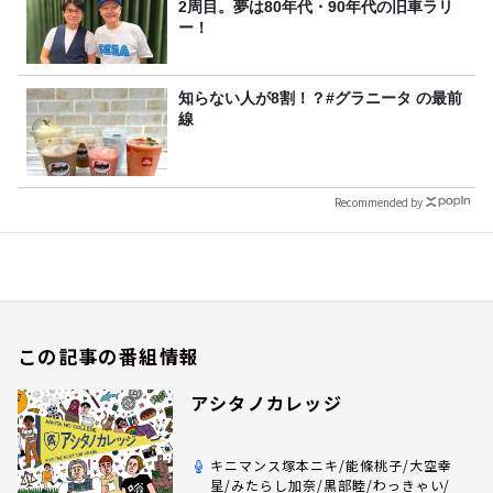
2周目。夢は80年代・90年代の旧車ラリ
ー！
知らない人が8割！？#グラニータ の最前
線
Recommended by
この記事の番組情報
アシタノカレッジ
キニマンス塚本ニキ/能條桃子/大空幸
星/みたらし加奈/黒部睦/わっきゃい/