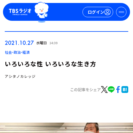
ログイン
マイページ
2021.10.27
水曜日
14:39
新規会員登録
ログイン
社会・政治・経済
いろいろな性 いろいろな生き方
アシタノカレッジ
この記事をシェア
今日の番組表
週間番組表
トピックス
TBS Podcast