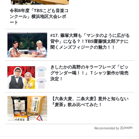
令和8年度「TBSこども音楽コ
ンクール」横浜地区大会レポ
ート
#17. 篠塚大輝も「マンタのように広がる
背中」になる？！TBS齋藤慎太郎アナに
聞くメンズフィジークの魅力！！
きしたかの高野のキラーフレーズ「ビッ
グサンダー喝！！」Ｔシャツ新作が発売
決定！
【六条大麦、二条大麦】意外と知らない
『麦茶』飲み比べてみた！
Recommended by