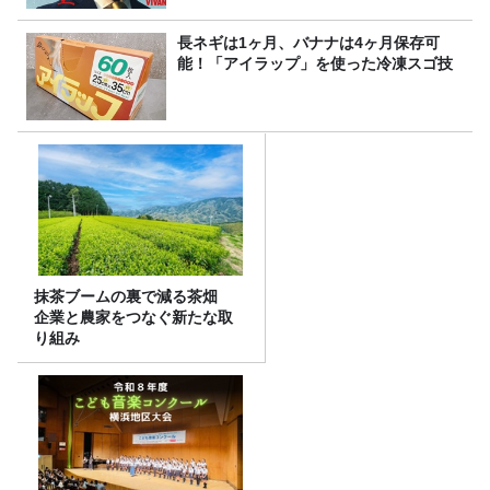
長ネギは1ヶ月、バナナは4ヶ月保存可
能！「アイラップ」を使った冷凍スゴ技
抹茶ブームの裏で減る茶畑
企業と農家をつなぐ新たな取
り組み