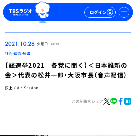
ログイン
マイページ
2021.10.26
火曜日
14:39
新規会員登録
ログイン
社会・政治・経済
【総選挙2021 各党に聞く】＜日本維新の
会＞代表の松井一郎・大阪市長（音声配信）
荻上チキ・ Session
この記事をシェア
今日の番組表
週間番組表
トピックス
TBS Podcast