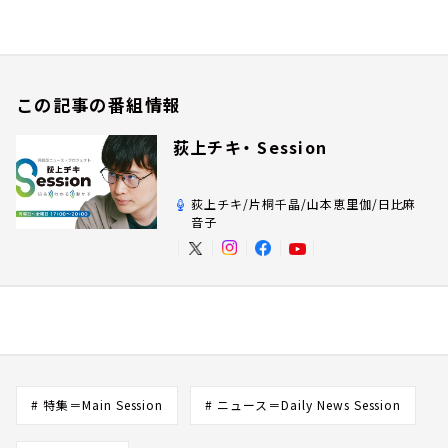
この記事の番組情報
荻上チキ・ Session
荻上チキ/片桐千晶/山本恵里伽/日比麻
音子
# 特集＝Main Session
# ニュース＝Daily News Session