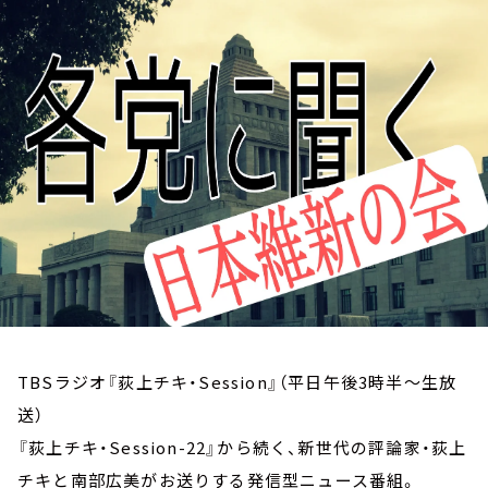
お知らせ
イベント・グッズ
YouTube
会社情報
TBSラジオ『荻上チキ・Session』（平日午後3時半～生放
送）
『荻上チキ・Session-22』から続く、新世代の評論家・荻上
チキと南部広美がお送りする発信型ニュース番組。