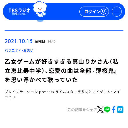
ログイン
マイページ
2021.10.15
金曜日
14:40
新規会員登録
ログイン
バラエティ・お笑い
乙女ゲームが好きすぎる真山りかさん（私
立恵比寿中学）、恋愛の曲は全部『薄桜鬼』
を思い浮かべて歌っていた
プレイステーション presents ライムスター宇多丸とマイゲーム・マイ
ライフ
今日の番組表
週間番組表
この記事をシェア
トピックス
TBS Podcast