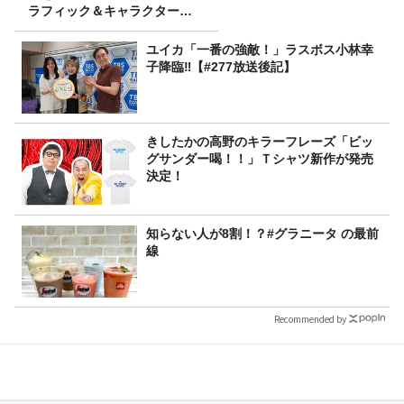
ラフィック＆キャラクター専
攻の遠藤里桜さん！
ユイカ「一番の強敵！」ラスボス小林幸
子降臨‼【#277放送後記】
きしたかの高野のキラーフレーズ「ビッ
グサンダー喝！！」Ｔシャツ新作が発売
決定！
知らない人が8割！？#グラニータ の最前
線
Recommended by