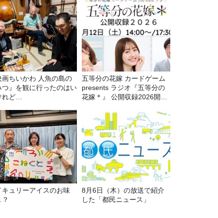
映画ちいかわ 人魚の島の
五等分の花嫁 カードゲーム
みつ』を観に行ったのはい
presents ラジオ『五等分の
けれど…
花嫁＊』 公開収録2026開催
決定！
イキュリーアイスのお味
8月6日（木）の放送で紹介
…？
した「都民ニュース」