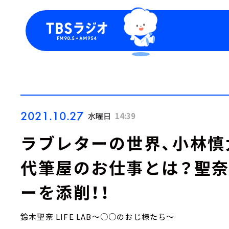
今日の番組表
トピッ
週間番組表
TBS
Podca
お知ら
2021.10.27
水曜日
14:39
ラブレターの世界、小林慎
代筆屋のお仕事とは？聖
ーを添削！！
鈴木聖奈 LIFE LAB～○○のおじ様たち～