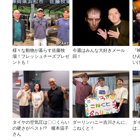
様々な動物が暮らす佐藤牧
今週はみんな大好きメール
『
場！フレッシュチーズプレゼ
回！
ひ
ントも！
い
タイヤの空気圧は〇〇くらい
ダーリンハニー吉川さんに、
ダ
の硬さがベスト!? 榎本温子
こねくと！
は
さん