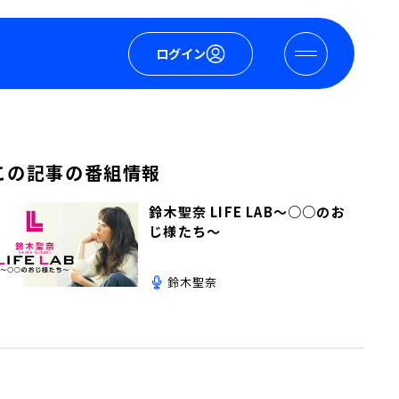
ログイン
この記事の番組情報
鈴木聖奈 LIFE LAB～○○のお
じ様たち～
鈴木聖奈