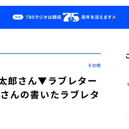
クス
イベント・グッ
ズ
st
YouTube
せ
会社情報
その他
太郎さん▼ラブレター
奈さんの書いたラブレタ