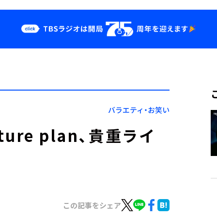
クス
イベント・グッ
ズ
st
YouTube
せ
会社情報
バラエティ・お笑い
ure plan、貴重ライ
この記事をシェア