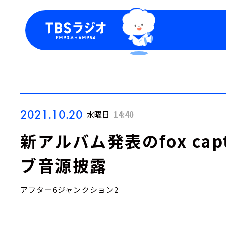
今日の番組表
トピッ
週間番組表
TBS
Podca
お知ら
2021.10.20
水曜日
14:40
新アルバム発表のfox capt
ブ音源披露
アフター6ジャンクション2