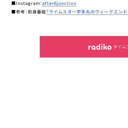
■Instagram：
after6junction
■参考：前身番組
「ライムスター宇多丸のウィークエンド・
タイム