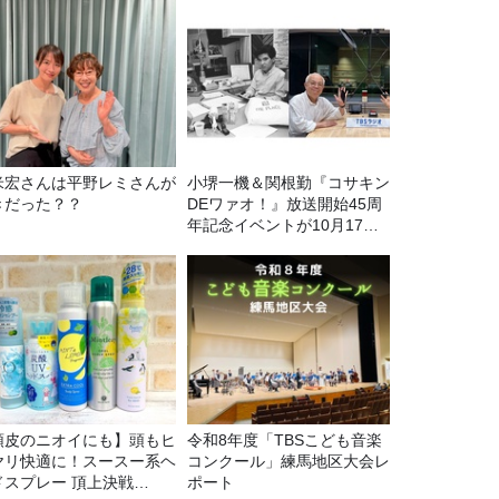
米宏さんは平野レミさんが
小堺一機＆関根勤『コサキン
きだった？？
DEワァオ！』放送開始45周
年記念イベントが10月17日
（土）に開催決定！本日より
FC先行受付スタート！
頭皮のニオイにも】頭もヒ
令和8年度「TBSこども音楽
ヤリ快適に！スースー系ヘ
コンクール」練馬地区大会レ
ドスプレー 頂上決戦
ポート