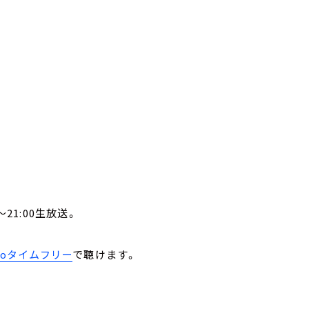
21:00生放送。
。
ikoタイムフリー
で聴けます。