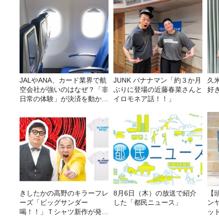
JALやANA、カード業界で航
JUNK バナナマン「約３か月
久
空会社が強いのはなぜ？「非
ぶりに登場の近藤春菜さんと
好
日常の体験」が決済を動かす
イロモネア話！！」
理由
きしたかの高野のキラーフレ
8月6日（木）の放送で紹介
【
ーズ「ビッグサンダー
した「都民ニュース」
ン
喝！！」Ｔシャツ新作が発売
ッ