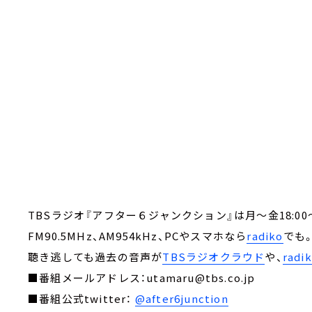
TBSラジオ『アフター６ジャンクション』は月～金18:00～
FM90.5MHz、AM954kHz、PCやスマホなら
radiko
でも
聴き逃しても過去の音声が
TBSラジオクラウド
や、
rad
■番組メールアドレス：utamaru@tbs.co.jp
■番組公式twitter：
@after6junction