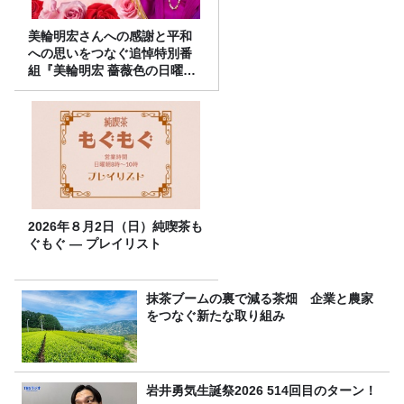
美輪明宏さんへの感謝と平和
への思いをつなぐ追悼特別番
組『美輪明宏 薔薇色の日曜日
～ごきげんよう、ルンルン
～』8/9（日）16時放送
2026年８月2日（日）純喫茶も
ぐもぐ ― プレイリスト
抹茶ブームの裏で減る茶畑 企業と農家
をつなぐ新たな取り組み
岩井勇気生誕祭2026 514回目のターン！