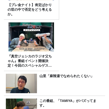
【プレ金ナイト】肯定ばかり
の世の中で否定をどう考える
か。
『真空ジェシカのラジオ父ち
ゃん』番組イベント開催決
定！今回のスペシャルゲスト
は、タカアンドトシ！
山里「麻辣湯でなめられたくない」
この番組、「TAMIYA」がバズってま
す。