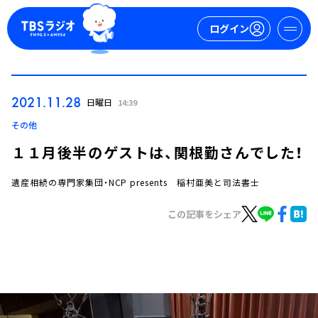
ログイン
マイページ
2021.11.28
日曜日
14:39
新規会員登録
ログイン
その他
１１月後半のゲストは、関根勤さんでした！
遺産相続の専門家集団・NCP presents 稲村亜美と司法書士
この記事をシェア
今日の番組表
週間番組表
トピックス
TBS Podcast