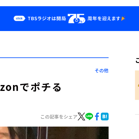
クス
イベント・グッ
ズ
st
YouTube
せ
会社情報
その他
zonでポチる
この記事をシェア