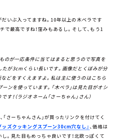
がだいぶ入ってますね。10年以上の木ベラです
ンチで最高ですね！窪みもあるし。そして、もう1
あるものが一応条件に当てはまると思うので写真を
たが3cmくらい長いです。画像だとくぼみが分
飯などをすくえますよ。私は主に使うのはこちら
プーンを使っています。「木ベラ」は見た目がオシ
です！（ラジオネーム「さーちゃん」さん）
、「さーちゃんさん」が買ったリンクを付けてく
ッズクッキングスプーン30cm穴なし』
、価格は
良いし。見た目もめっちゃ良いです！北欧っぽくて