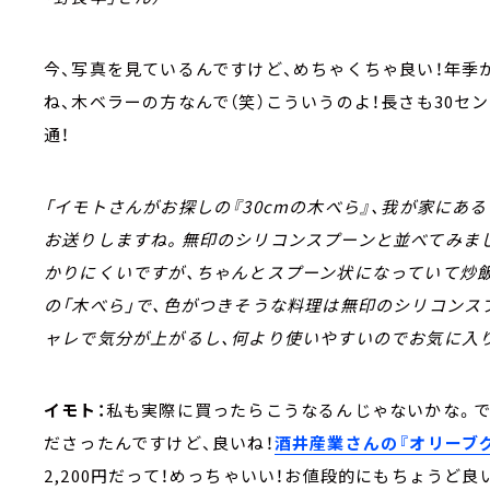
今、写真を見ているんですけど、めちゃくちゃ良い！年季
ね、木ベラーの方なんで（笑）こういうのよ！長さも30セ
通！
「イモトさんがお探しの『30cmの木べら』、我が家に
お送りしますね。無印のシリコンスプーンと並べてみまし
かりにくいですが、ちゃんとスプーン状になっていて炒
の「木べら」で、色がつきそうな料理は無印のシリコンス
ャレで気分が上がるし、何より使いやすいのでお気に入り
イモト：
私も実際に買ったらこうなるんじゃないかな。で
ださったんですけど、良いね！
酒井産業さんの『オリーブグ
2,200円だって！めっちゃいい！お値段的にもちょうど