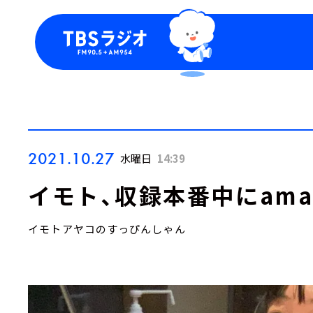
今日の番組表
トピッ
週間番組表
TBS
Podca
お知ら
2021.10.27
水曜日
14:39
イモト、収録本番中にama
イモトアヤコのすっぴんしゃん