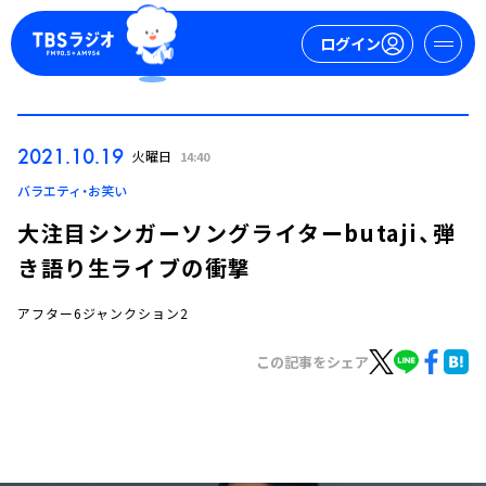
ログイン
マイページ
2021.10.19
火曜日
14:40
新規会員登録
ログイン
バラエティ・お笑い
大注目シンガーソングライターbutaji、弾
き語り生ライブの衝撃
アフター6ジャンクション2
この記事をシェア
今日の番組表
週間番組表
トピックス
TBS Podcast