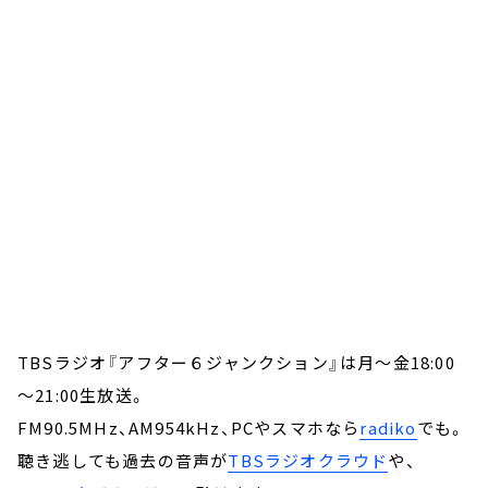
TBSラジオ『アフター６ジャンクション』は月～金18:00
～21:00生放送。
FM90.5MHz、AM954kHz、PCやスマホなら
radiko
でも。
聴き逃しても過去の音声が
TBSラジオクラウド
や、