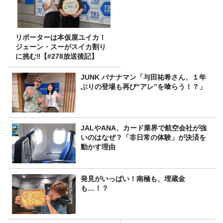
リポーターは本仮屋ユイカ！
ジェーン・スーがスイカ割り
に挑む‼【#278放送後記】
JUNK バナナマン「与田祐希さん、１年
ぶりの登場も再び“アレ”を喰らう！？」
JALやANA、カード業界で航空会社が強
いのはなぜ？「非日常の体験」が決済を
動かす理由
発見がいっぱい！南極も、埋蔵金
も…！？