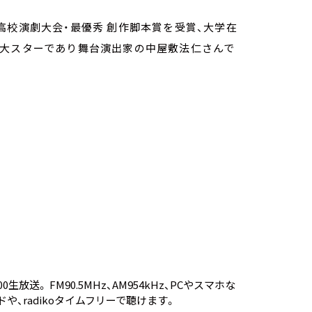
高校演劇大会・最優秀 創作脚本賞を受賞、大学在
の大スターであり舞台演出家の中屋敷法仁さんで
放送。 FM90.5MHz、AM954kHz、PCやスマホな
ド
や、
radikoタイムフリー
で聴けます。