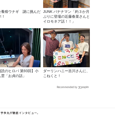
全養殖ウナギ 謎に挑んだ
JUNK バナナマン「約３か月
年！
ぶりに登場の近藤春菜さんと
イロモネア話！！」
朗読のヒロバ 第93回】小
ダーリンハニー吉川さんに、
八雲「お貞の話」
こねくと！
Recommended by
仁に宇多丸が徹底インタビュー。