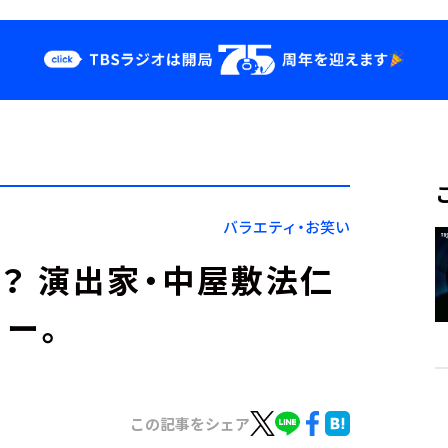
クス
イベント・グッ
ズ
st
YouTube
せ
会社情報
バラエティ・お笑い
る？ 演出家・中屋敷法仁
ュー。
この記事をシェア