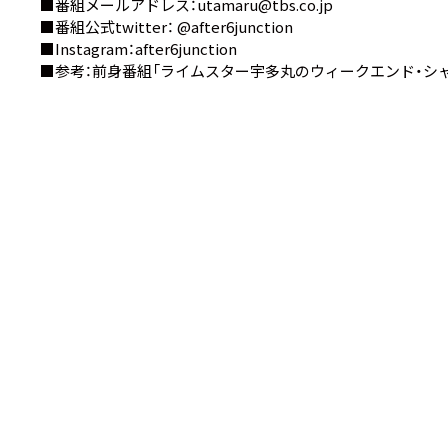
■番組メールアドレス：utamaru@tbs.co.jp
■番組公式twitter：
@after6junction
■Instagram：
after6junction
■参考：前身番組
「ライムスター宇多丸のウィークエンド・シャ