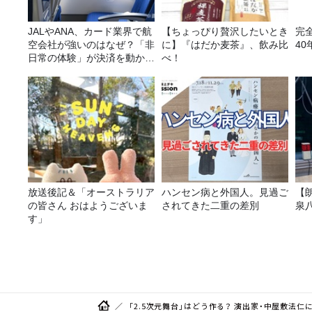
JALやANA、カード業界で航
【ちょっぴり贅沢したいとき
完
空会社が強いのはなぜ？「非
に】『はだか麦茶』、飲み比
40
日常の体験」が決済を動かす
べ！
理由
放送後記＆「オーストラリア
ハンセン病と外国人。見過ご
【
の皆さん おはようございま
されてきた二重の差別
泉
す」
「2.5次元舞台」はどう作る？ 演出家・中屋敷法