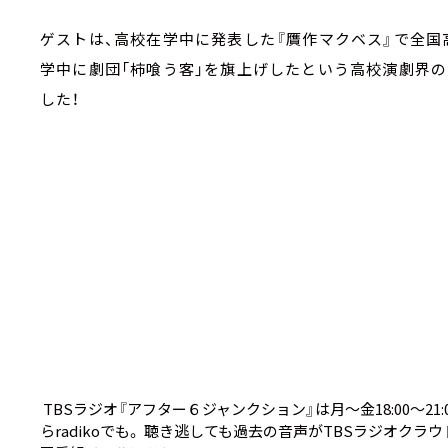
ゲストは、高校在学中に発表した『贋作マクベス』で全国
学中に劇団「柿喰う客」を旗上げしたという高校演劇界
した！
TBSラジオ『アフター６ジャンクション』は月～金18:00～21:00生
ら
radiko
でも。 聴き逃しても過去の音声が
TBSラジオクラウ