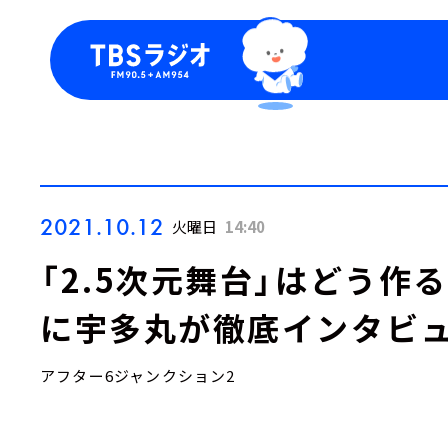
今日の番組表
トピッ
週間番組表
TBS
Podca
お知ら
2021.10.12
火曜日
14:40
「2.5次元舞台」はどう作
に宇多丸が徹底インタビ
アフター6ジャンクション2