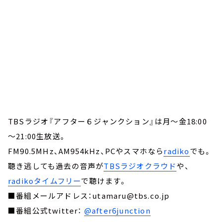
TBSラジオ『アフター６ジャンクション』は月～金18:00
～21:00生放送。
FM90.5MHz、AM954kHz、PCやスマホなら
radiko
でも。
聴き逃しても過去の音声が
TBSラジオクラウド
や、
radikoタイムフリー
で聴けます。
■番組メールアドレス：utamaru@tbs.co.jp
■番組公式twitter：
@after6junction