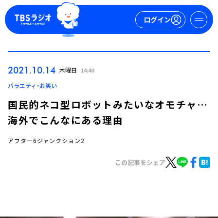
ログイン
マイページ
2021.10.14
木曜日
14:40
新規会員登録
ログイン
バラエティ・お笑い
国民的ネコ型ロボットみたいなオモチャ…
海外でこんなにある理由
アフター6ジャンクション2
この記事をシェア
今日の番組表
週間番組表
トピックス
TBS Podcast