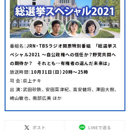
番組名：
JRN・TBSラジオ開票特別番組 「総選挙ス
ペシャル2021 ～自公政権への信任か？野党共闘へ
の期待か？ それとも…有権者の選んだ未来は」
放送時間：
10月31日（日）20時～25時
司 会：荻上チキ
出 演：武田砂鉄、 安田菜津紀、 高安健将、 澤田大樹、
崎山敏也、 南部広美 ほか
ポスト
LINEで送る