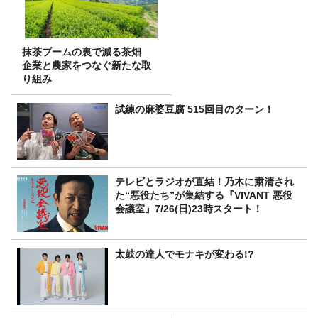
抹茶ブームの裏で減る茶畑
企業と農家をつなぐ新たな取
り組み
試練の麻婆豆腐 515回目のターン！
テレビとラジオが直結！乃木に粛清され
た“悪役たち”が集結する『VIVANT 悪役
会議室』7/26(日)23時スタート！
太鼓の達人でモナキが変わる!?