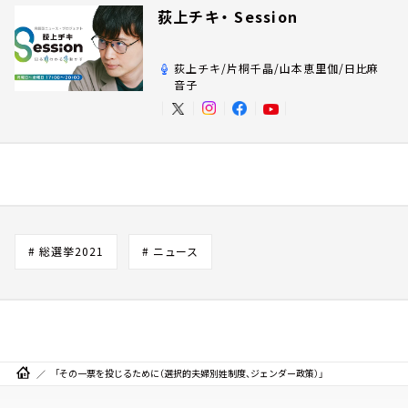
荻上チキ・ Session
荻上チキ/片桐千晶/山本恵里伽/日比麻
音子
# 総選挙2021
# ニュース
「その一票を投じるために（選択的夫婦別姓制度、ジェンダー政策）」