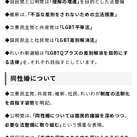
◆自民党と公明党は
「理解の増進」
を目的とした法整備
◆維新は、
「不当な差別をされないための立法措置」
◆立憲民主党と共産党は
「LGBT平等法」
◆国民民主と社民党は
「LGBT差別解消法」
◆れいわ新選組は
「LGBTQプラスの差別解消を目的にす
る法律」
を、それぞれ目指すとしています。
同性婚について
◆立憲民主党、共産党、維新、社民、れいわが
制度の法制化
を目指す姿勢
を明記。
◆公明党は、
「同性婚については国民的議論を深めつつ、
必要な法整備に取り組む」
という慎重な表現。