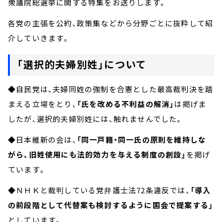
衆議院総選挙に関する特集をお送りします。
各党の主張を公約、政策集などから分野ごとに抜粋して紹
介していきます。
「選択的夫婦別姓」について
◆自民党は、夫婦同姓の強制を合憲とした最高裁判決を踏
まえる立場をとり、
「氏を改める不利益の解消」
は掲げま
したが、選択的夫婦別姓には、触れませんでした。
◆日本維新の会は、
「同一戸籍・同一氏の原則を維持しな
がら、旧姓使用にも法的効力を与える制度の創設」
を掲げ
ています。
◆ＮＨＫと裁判している党弁護士法72条違反では、
「導入
の前段階として代替案も検討するように国会で提案する」
としています。