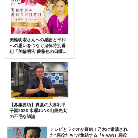
美輪明宏さんへの感謝と平和
への思いをつなぐ追悼特別番
組『美輪明宏 薔薇色の日曜日
～ごきげんよう、ルンルン
～』8/9（日）16時放送
【募集要項】真夏の大喜利甲
子園2026 水曜JUNK山里亮太
の不毛な議論
テレビとラジオが直結！乃木に粛清され
た“悪役たち”が集結する『VIVANT 悪役