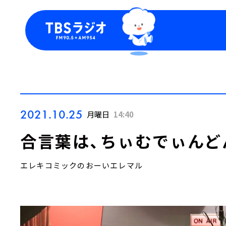
今日の番組表
トピッ
週間番組表
TBS
Podca
お知ら
2021.10.25
月曜日
14:40
合言葉は、ちぃむでぃんど
エレキコミックのおーいエレマル