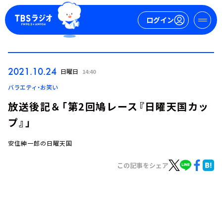
ログイン
マイページ
2021.10.24
日曜日
14:40
新規会員登録
ログイン
バラエティ・お笑い
放送後記＆「第2回鳩レース『日曜天国カッ
プ』」
安住紳一郎の日曜天国
この記事をシェア
今日の番組表
週間番組表
トピックス
TBS Podcast