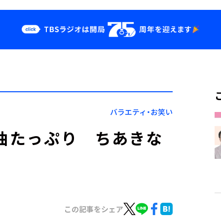
クス
イベント・グッ
ズ
st
YouTube
せ
会社情報
バラエティ・お笑い
名曲たっぷり ちあきな
この記事をシェア