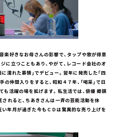
。音楽好きなお母さんの影響で、タップや歌が得意
ージに立つこともあり、やがて、レコード会社のオ
雨に濡れた慕情」でデビュー。翌年に発売した「四
手の仲間入りをすると、昭和４７年、「喝采」で日
ても活躍の場を拡げます。私生活では、俳優 郷鍈
死されると、ちあきさんは一斉の芸能活動を休
近い年月が過ぎた今もＣＤは驚異的な売り上げを