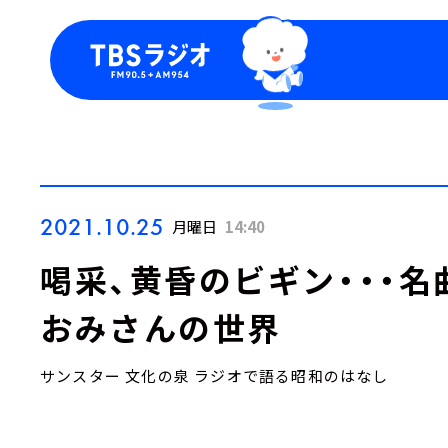
今日の番組表
トピッ
週間番組表
TBS
Podca
お知ら
2021.10.25
月曜日
14:40
喝采、黄昏のビギン・・・
おみさんの世界
サンスター 文化の泉 ラジオで語る昭和のはなし