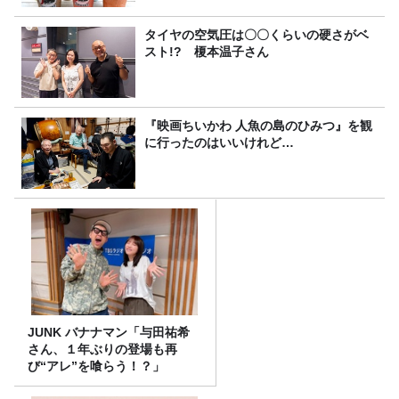
タイヤの空気圧は〇〇くらいの硬さがベ
スト!? 榎本温子さん
『映画ちいかわ 人魚の島のひみつ』を観
に行ったのはいいけれど…
JUNK バナナマン「与田祐希
さん、１年ぶりの登場も再
び“アレ”を喰らう！？」