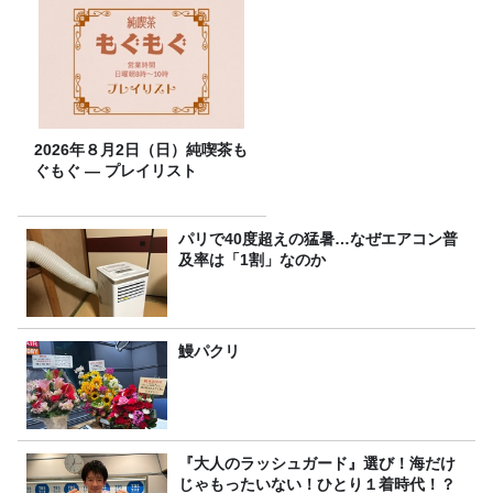
2026年８月2日（日）純喫茶も
ぐもぐ ― プレイリスト
パリで40度超えの猛暑…なぜエアコン普
及率は「1割」なのか
鰻パクリ
『大人のラッシュガード』選び！海だけ
じゃもったいない！ひとり１着時代！？