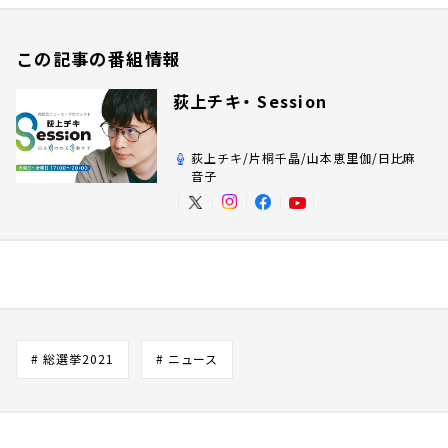
この記事の番組情報
荻上チキ・ Session
荻上チキ/片桐千晶/山本恵里伽/日比麻
音子
# 総選挙2021
# ニュース