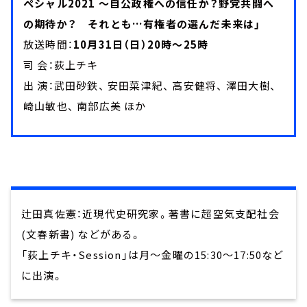
ペシャル2021 ～自公政権への信任か？野党共闘へ
の期待か？ それとも…有権者の選んだ未来は」
放送時間：
10月31日（日）20時～25時
司 会：荻上チキ
出 演：武田砂鉄、 安田菜津紀、 高安健将、 澤田大樹、
崎山敏也、 南部広美 ほか
辻田真佐憲：近現代史研究家。著書に超空気支配社会
(文春新書) などがある。
「荻上チキ・Session」は月～金曜の15:30～17:50など
に出演。