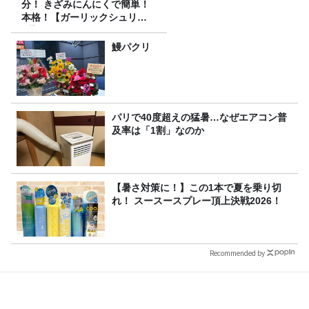
分！ きざみにんにくで簡単！
本格！【ガーリックシュリン
プ】 桃屋のかんたんレシピ
鰻パクリ
パリで40度超えの猛暑…なぜエアコン普
及率は「1割」なのか
【暑さ対策に！】この1本で夏を乗り切
れ！ スースースプレー頂上決戦2026！
Recommended by