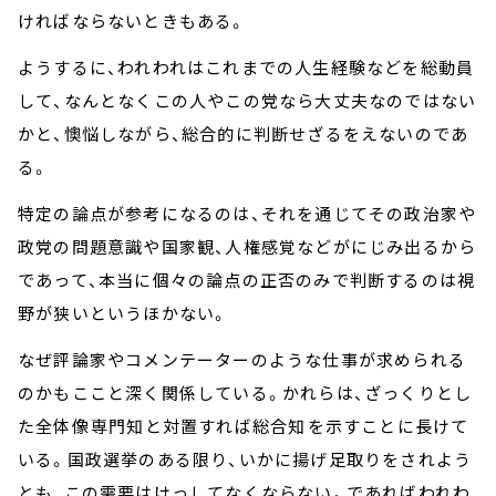
ければならないときもある。
ようするに、われわれはこれまでの人生経験などを総動員
して、なんとなくこの人やこの党なら大丈夫なのではない
かと、懊悩しながら、総合的に判断せざるをえないのであ
る。
特定の論点が参考になるのは、それを通じてその政治家や
政党の問題意識や国家観、人権感覚などがにじみ出るから
であって、本当に個々の論点の正否のみで判断するのは視
野が狭いというほかない。
なぜ評論家やコメンテーターのような仕事が求められる
のかもここと深く関係している。かれらは、ざっくりとし
た全体像――専門知と対置すれば総合知――を示すことに長けて
いる。国政選挙のある限り、いかに揚げ足取りをされよう
とも、この需要はけっしてなくならない。であればわれわ