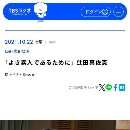
ログイン
マイページ
2021.10.22
金曜日
14:40
新規会員登録
ログイン
社会・政治・経済
「よき素人であるために」 辻田真佐憲
荻上チキ・ Session
この記事をシェア
今日の番組表
週間番組表
トピックス
TBS Podcast