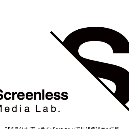
お知らせ
イベント・グッズ
YouTube
会社情報
TBSラジオ『荻上チキ・Session』（平日15時30分～生放