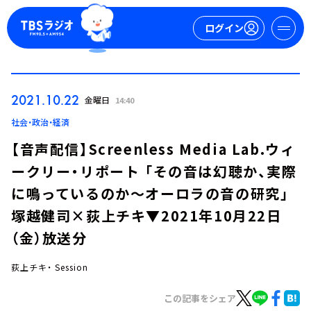
ログイン
マイページ
2021.10.22
金曜日
14:40
新規会員登録
ログイン
社会・政治・経済
【音声配信】Screenless Media Lab.ウィ
ークリー・リポート 「その音は幻聴か、実際
に鳴っているのか～オーロラの音の研究」
塚越健司×荻上チキ▼2021年10月22日
（金）放送分
今日の番組表
週間番組表
荻上チキ・ Session
トピックス
この記事をシェア
TBS Podcast