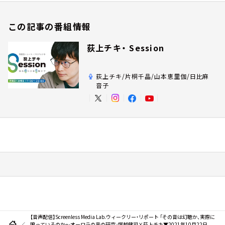
この記事の番組情報
荻上チキ・ Session
荻上チキ/片桐千晶/山本恵里伽/日比麻
音子
【音声配信】Screenless Media Lab.ウィークリー・リポート 「その音は幻聴か、実際に
鳴っているのか～オーロラの音の研究」塚越健司×荻上チキ▼2021年10月22日