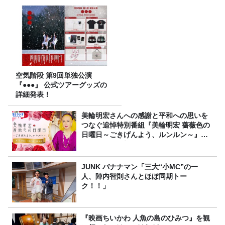
空気階段 第9回単独公演
『●●●』 公式ツアーグッズの
詳細発表！
美輪明宏さんへの感謝と平和への思いを
つなぐ追悼特別番組『美輪明宏 薔薇色の
日曜日～ごきげんよう、ルンルン～』
8/9（日）16時放送
JUNK バナナマン「三大“小MC”の一
人、陣内智則さんとほぼ同期トー
ク！！」
『映画ちいかわ 人魚の島のひみつ』を観