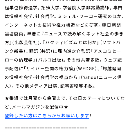
程単位修得退学。拓殖大学、学習院大学非常勤講師。専門
は情報社会学、社会哲学。ミシェル・フーコー研究のほか、
インターネットの技術や権力構造などを研究。朝日新聞
論壇委員。単著に『ニュースで読み解くネット社会の歩き
方』(出版芸術社)、『ハクティビズムとは何か』（ソフトバ
ンク新書）。翻訳（共訳）に堀内進之介監訳『アメコミヒー
ローの倫理学』(パルコ出版)。その他共著多数。ウェブ記
事配信に「サイバー空間の権力論」（WEDGE）、「塚越健司
の情報社会学・社会哲学の視点から」（Yahoo!ニュース個
人）。その他メディア出演、記事寄稿等多数。
★番組では月曜から金曜まで、その日のテーマについてな
ど、メールマガジンを配信中★
登録したい方はこちらからお願いします
！
===============================