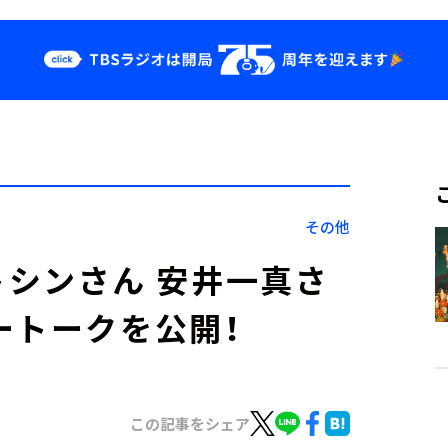
クス
イベント・グッ
ズ
st
YouTube
せ
会社情報
その他
』バトシンさん 安井一真さ
ートークを公開！
この記事をシェア