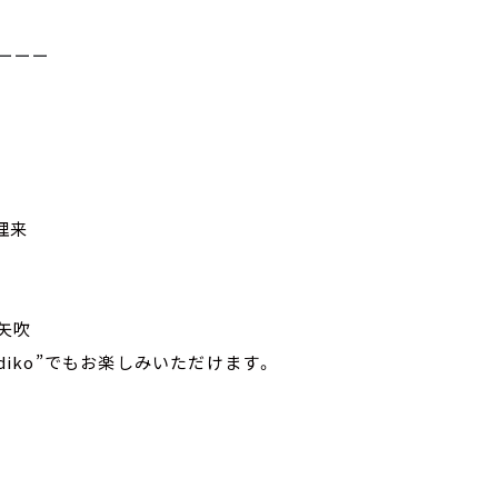
ーーー
理来
ス矢吹
radiko”でもお楽しみいただけます。