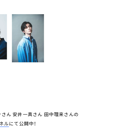
ンさん 安井一真さん 田中理来さんの
ンネル
にて公開中！