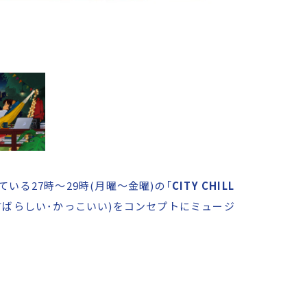
いる27時～29時(月曜～金曜)の「
CITY CHILL
し･すばらしい･かっこいい)をコンセプトにミュージ