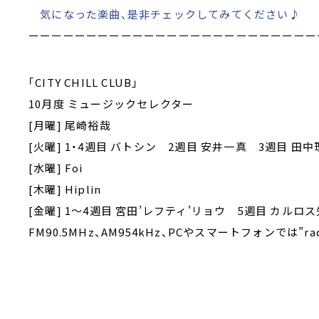
気になった楽曲、是非チェックしてみてください♪
ーーーーーーーーーーーーーーーーーーーーーーーーー
｢CITY CHILL CLUB｣
10月度 ミュージックセレクター
[月曜] 尾崎裕哉
[火曜] 1・4週目 バトシン 2週目 安井一真 3週目 田中
[水曜] Foi
[木曜] Hiplin
[金曜] 1～4週目 宮田’レフティ'リョウ 5週目 カルロ
FM90.5MHz、AM954kHz、PCやスマートフォンでは”