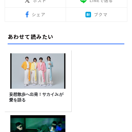
ポスト
LINEで送る
シェア
ブクマ
あわせて読みたい
妄想散歩へ出発！サカイJr.が
愛を語る