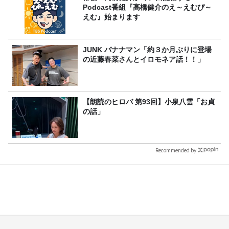
Podcast番組『高橋健介のえ～えむぴ～
えむ』始まります
JUNK バナナマン「約３か月ぶりに登場
の近藤春菜さんとイロモネア話！！」
【朗読のヒロバ 第93回】小泉八雲「お貞
の話」
Recommended by