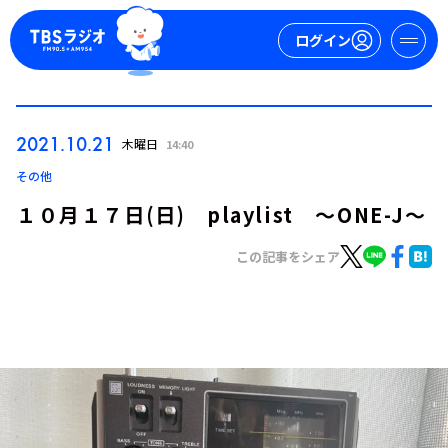
ログイン
マイページ
2021.10.21
木曜日
14:40
新規会員登録
ログイン
その他
１０月１７日(日) playlist ～ONE-J～
この記事をシェア
今日の番組表
週間番組表
トピックス
TBS Podcast