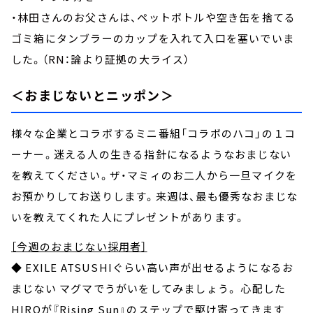
・林田さんのお父さんは、ペットボトルや空き缶を捨てる
ゴミ箱にタンブラーのカップを入れて入口を塞いでいま
した。（RN：論より証拠の大ライス）
＜おまじないとニッポン＞
様々な企業とコラボするミニ番組「コラボのハコ」の１コ
ーナー。迷える人の生きる指針になるようなおまじない
を教えてください。ザ・マミィのお二人から一旦マイクを
お預かりしてお送りします。来週は、最も優秀なおまじな
いを教えてくれた人にプレゼントがあります。
［今週のおまじない採用者］
◆ EXILE ATSUSHIぐらい高い声が出せるようになるお
まじない マグマでうがいをしてみましょう。 心配した
HIROが『Rising Sun』のステップで駆け寄ってきます