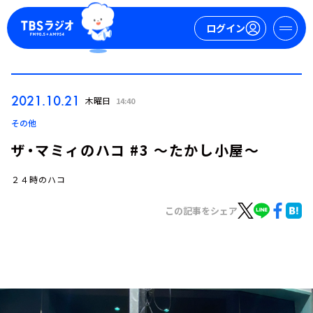
ログイン
マイページ
2021.10.21
木曜日
14:40
新規会員登録
ログイン
その他
ザ・マミィのハコ #3 ～たかし小屋～
２４時のハコ
この記事をシェア
今日の番組表
週間番組表
トピックス
TBS Podcast