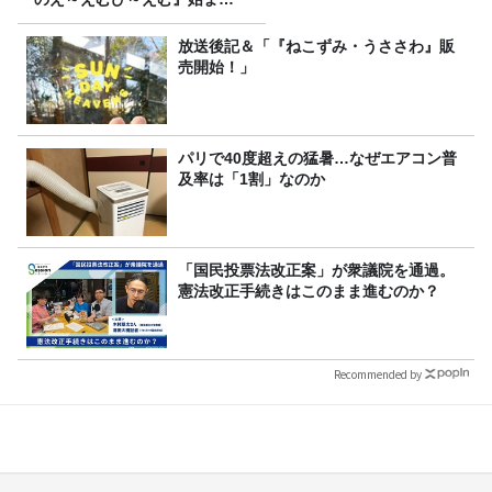
ます
放送後記＆「『ねこずみ・うささわ』販
売開始！」
パリで40度超えの猛暑…なぜエアコン普
及率は「1割」なのか
「国民投票法改正案」が衆議院を通過。
憲法改正手続きはこのまま進むのか？
Recommended by