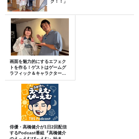
ク！！」
画面を魅力的にするエフェク
トを作る！ゲストはゲームグ
ラフィック＆キャラクター専
攻の遠藤里桜さん！
俳優・高橋健介が1日2回配信
するPodcast番組『高橋健介
のえ～えむぴ～えむ』始まり