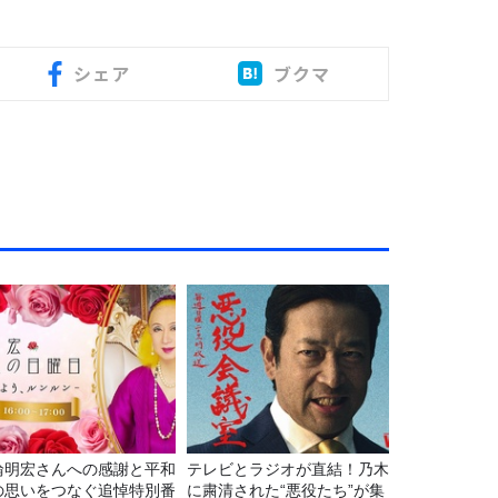
シェア
ブクマ
輪明宏さんへの感謝と平和
テレビとラジオが直結！乃木
の思いをつなぐ追悼特別番
に粛清された“悪役たち”が集