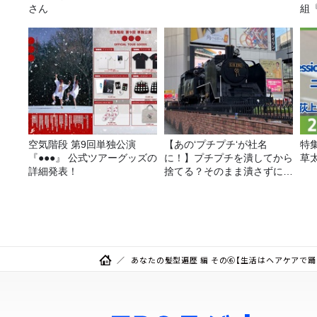
さん
組
日
～』
空気階段 第9回単独公演
【あの‘プチプチ‘が社名
特
『●●●』 公式ツアーグッズの
に！】プチプチを潰してから
草
詳細発表！
捨てる？そのまま潰さずに捨
てる？
あなたの髪型遍歴 編 その⑥【生活はヘアケアで踊