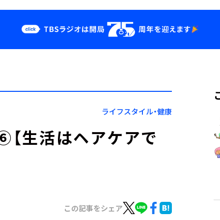
クス
イベント・グッ
ズ
st
YouTube
せ
会社情報
ライフスタイル・健康
の⑥【生活はヘアケアで
この記事をシェア