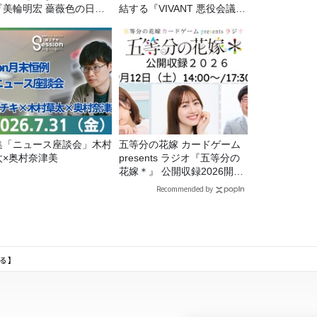
『美輪明宏 薔薇色の日曜
結する『VIVANT 悪役会議
～ごきげんよう、ルンルン
室』7/26(日)23時スタート！
8/9（日）16時放送
集「ニュース座談会」木村
五等分の花嫁 カードゲーム
太×奥村奈津美
presents ラジオ『五等分の
花嫁＊』 公開収録2026開催
決定！
Recommended by
る】