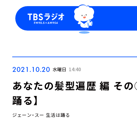
今日の番組表
トピッ
週間番組表
TBS
Podca
お知ら
2021.10.20
水曜日
14:40
あなたの髪型遍歴 編 そ
踊る】
ジェーン・スー 生活は踊る