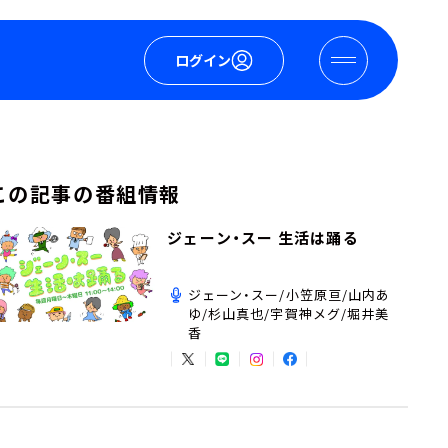
ログイン
この記事の番組情報
ジェーン・スー 生活は踊る
ジェーン・スー/小笠原亘/山内あ
ゆ/杉山真也/宇賀神メグ/堀井美
香