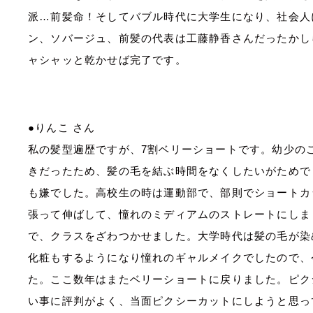
派…前髪命！そしてバブル時代に大学生になり、社会人
ン、ソバージュ、前髪の代表は工藤静香さんだったかし
ャシャッと乾かせば完了です。
●りんこ さん
私の髪型遍歴ですが、
7
割ベリーショートです。幼少の
きだったため、髪の毛を結ぶ時間をなくしたいがためで
も嫌でした。高校生の時は運動部で、部則でショートカ
張って伸ばして、憧れのミディアムのストレートにしま
で、クラスをざわつかせました。大学時代は髪の毛が染
化粧もするようになり憧れのギャルメイクでしたので、
た。ここ数年はまたベリーショートに戻りました。ピク
い事に評判がよく、当面ピクシーカットにしようと思っ