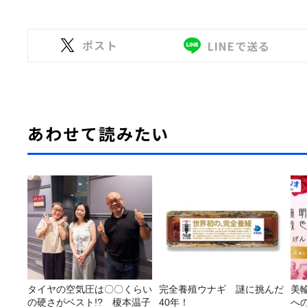
ポスト
LINEで送る
あわせて読みたい
タイヤの空気圧は〇〇くらい
完全養殖ウナギ 謎に挑んだ
美
の硬さがベスト!? 榎本温子
40年！
へ