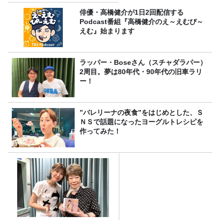
俳優・高橋健介が1日2回配信する
Podcast番組『高橋健介のえ～えむぴ～
えむ』始まります
ラッパー・Boseさん（スチャダラパー）
2周目。夢は80年代・90年代の旧車ラリ
ー！
”バレリーナの夜食”をはじめとした、Ｓ
ＮＳで話題になったヨーグルトレシピを
作ってみた！