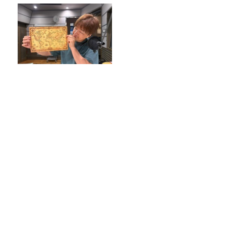
発見がいっぱい！南極も、埋
蔵金も…！？
45周年でも中二の放課後‼コサキン（小
堺一機さん、関根勤さん）コメント出演
＜TBSラジオ番組審議会からのご報告＞
山里「麻辣湯でなめられたくない」
ハンセン病と外国人。見過ごされてきた