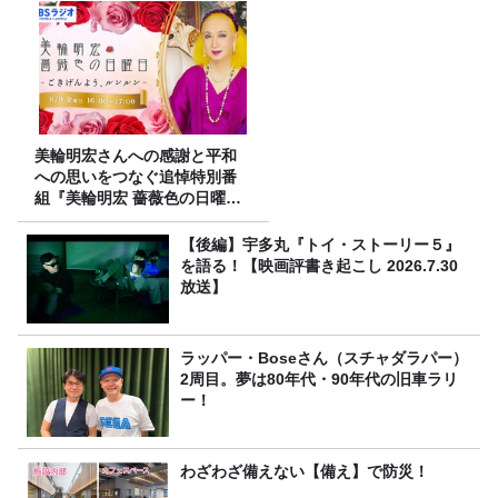
美輪明宏さんへの感謝と平和
への思いをつなぐ追悼特別番
組『美輪明宏 薔薇色の日曜日
～ごきげんよう、ルンルン
～』8/9（日）16時放送
【後編】宇多丸『トイ・ストーリー５』
を語る！【映画評書き起こし 2026.7.30
放送】
ラッパー・Boseさん（スチャダラパー）
2周目。夢は80年代・90年代の旧車ラリ
ー！
わざわざ備えない【備え】で防災！