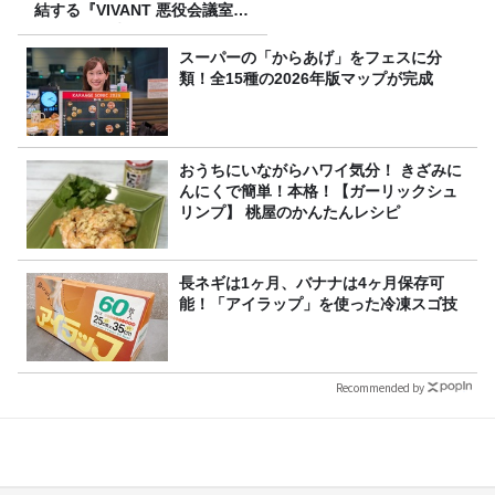
結する『VIVANT 悪役会議室』
7/26(日)23時スタート！
スーパーの「からあげ」をフェスに分
類！全15種の2026年版マップが完成
おうちにいながらハワイ気分！ きざみに
んにくで簡単！本格！【ガーリックシュ
リンプ】 桃屋のかんたんレシピ
長ネギは1ヶ月、バナナは4ヶ月保存可
能！「アイラップ」を使った冷凍スゴ技
Recommended by