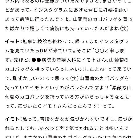
ラム内であるのは想像がついたんですけど、まさかってこ
とがあって。インスタグラムにあげた翌日に妊婦検診が
あって病院に行ったんですよ。山葡萄のカゴバッグを買っ
たばかりで嬉しくて病院にも持っていったんだよね（笑）
イモト：
無事に検診も終わって、帰ってまたインスタグラ
ムを見ていたら
DM
が来ていて。そこに「〇〇と申しま
す。先ほど、
●●
病院の産婦人科にイモトさん、山葡萄の
カゴバッグを持っていらっしゃいましたよね」って来てい
て、恥ずかしいっ！って思って（笑）山葡萄のカゴバッグを
持っていてイモトというのがバレたんですよ！！「素敵な山
葡萄のカゴバッグを持っている方がいらっしゃるなと思
って、気づいたらイモトさんだったんです！」って。
イモト：
私って、普段なかなか気づかれないですし、気づか
れるとしてもしゃべって声で気づかれることは多いんで
すけど、まさかの山葡萄のカゴバッグきっかけで気づかれ