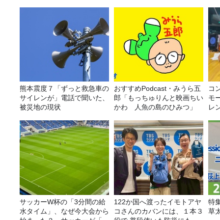
熊本震度７「ずっと救急車の
おすすめPodcast・みうら五
コ
サイレンが」電話で聞いた、
郎「もっちゅりんと映画ちい
モ
被災地の現状
かわ 人魚の島のひみつ」
レ
サッカーW杯の「3分間の給
122か国へ渡ったイモトアヤ
特
水タイム」、なぜ今大会から
コさんのカバンには、１本３
草