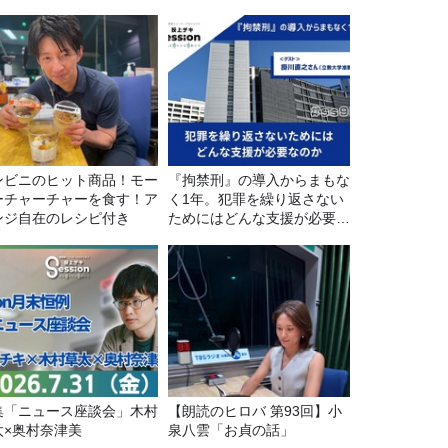
ンビニのヒット商品！モー
『拘禁刑』の導入からまもな
ーチャーチャーを食す！ア
く1年。犯罪を繰り返さない
ンジ自在のレシピ付き
ためにはどんな支援が必要な
のか
集「ニュース座談会」木村
【朗読のヒロバ 第93回】小
太×奥村奈津美
泉八雲「お貞の話」