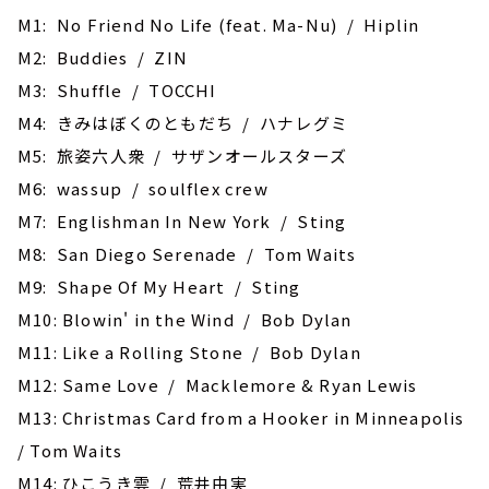
M1: No Friend No Life (feat. Ma-Nu) / Hiplin
M2: Buddies / ZIN
M3: Shuffle / TOCCHI
M4: きみはぼくのともだち / ハナレグミ
M5: 旅姿六人衆 / サザンオールスターズ
M6: wassup / soulflex crew
M7: Englishman In New York / Sting
M8: San Diego Serenade / Tom Waits
M9: Shape Of My Heart / Sting
M10: Blowin' in the Wind / Bob Dylan
M11: Like a Rolling Stone / Bob Dylan
M12: Same Love / Macklemore & Ryan Lewis
M13: Christmas Card from a Hooker in Minneapolis
/ Tom Waits
M14: ひこうき雲 / 荒井由実