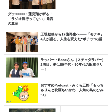
ダウ90000・蓮見翔が斬る！
「ラジオ流行ってない」発言
の真意
工場勤務から17億再生へ——『モナキ』
4人が語る、人生を変えた“ポチッ”の話
ラッパー・Boseさん（スチャダラパー）
2周目。夢は80年代・90年代の旧車ラリ
ー！
おすすめPodcast・みうら五郎「もっち
ゅりんと映画ちいかわ 人魚の島のひみ
つ」