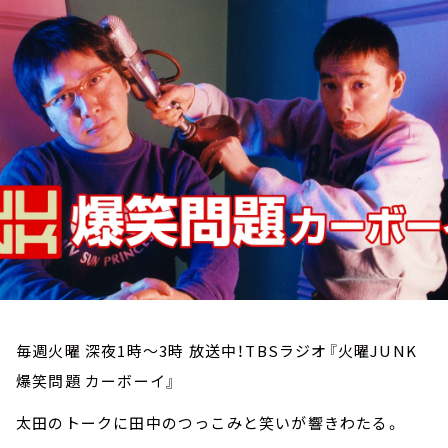
お知らせ
イベント・グッズ
YouTube
会社情報
毎週火曜 深夜1時～3時 放送中！TBSラジオ『火曜JUNK
爆笑問題 カーボーイ』
太田のトークに田中のつっこみと笑いが響きわたる。