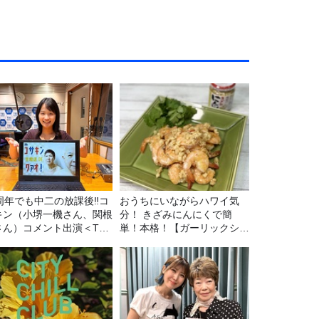
5周年でも中二の放課後‼コ
おうちにいながらハワイ気
キン（小堺一機さん、関根
分！ きざみにんにくで簡
さん）コメント出演＜TBS
単！本格！【ガーリックシュ
ジオ番組審議会からのご報
リンプ】 桃屋のかんたんレ
＞
シピ