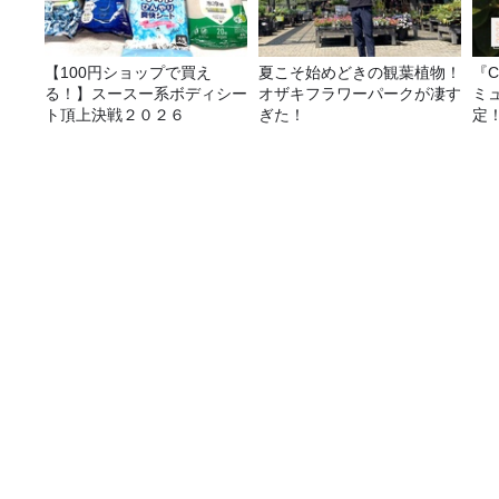
【100円ショップで買え
夏こそ始めどきの観葉植物！
『C
る！】スースー系ボディシー
オザキフラワーパークが凄す
ミ
ト頂上決戦２０２６
ぎた！
定
１１月前半のゲストは、フリーアナウンサーの中
番組表
コンテンツ