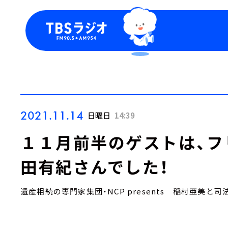
今日の番組表
トピッ
週間番組表
TBS
Podca
お知ら
2021.11.14
日曜日
14:39
１１月前半のゲストは、フ
田有紀さんでした！
遺産相続の専門家集団・NCP presents 稲村亜美と司