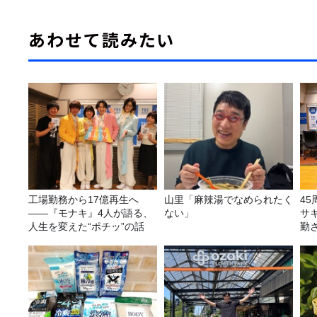
あわせて読みたい
工場勤務から17億再生へ
山里「麻辣湯でなめられたく
4
——『モナキ』4人が語る、
ない」
サ
人生を変えた“ポチッ”の話
勤
ラ
告