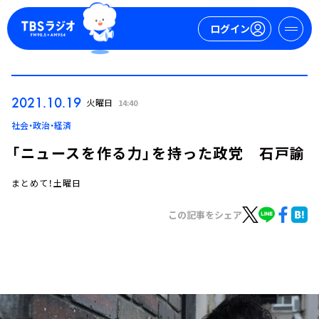
ログイン
マイページ
2021.10.19
火曜日
14:40
新規会員登録
ログイン
社会・政治・経済
「ニュースを作る力」を持った政党 石戸諭
まとめて！土曜日
この記事をシェア
今日の番組表
週間番組表
トピックス
TBS Podcast