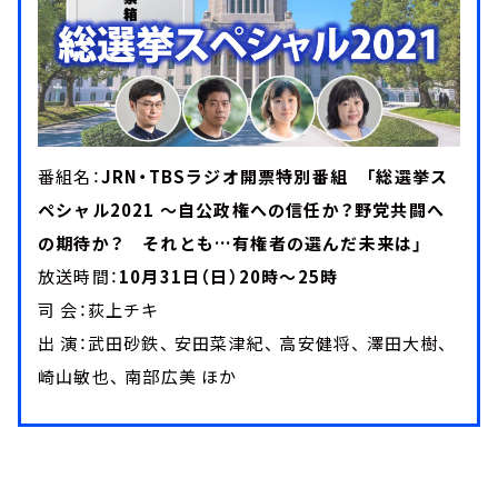
番組名：
JRN・TBSラジオ開票特別番組 「総選挙ス
ペシャル2021 ～自公政権への信任か？野党共闘へ
の期待か？ それとも…有権者の選んだ未来は」
放送時間：
10月31日（日）20時～25時
司 会：荻上チキ
出 演：武田砂鉄、 安田菜津紀、 高安健将、 澤田大樹、
崎山敏也、 南部広美 ほか