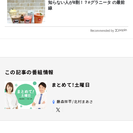
知らない人が8割！？#グラニータ の最前
線
Recommended by
この記事の番組情報
まとめて！土曜日
藤森祥平/北村まあさ