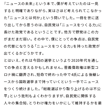
『ニュースの未来』という本で、僕が考えていたのは一見
すると明確でありながら、実はさほど考えられてこなかっ
た「ニュースとは何か」という問いでした。一冊を世に送
り出してから思うのは、自民党は「ニュースをつくる力」に
長けた政党であるということです。他方で野党はこの力
がまだまだ弱い。その中で、僕にとっての争点は、自民党
の代替になりうる「ニュースをつくる力」を持った政党が
出てくるかどうかです。
とはいえ、それは今回の選挙というより2020年代を通し
ての争点と言えるかもしれません。菅義偉政権は新型コ
ロナ禍に翻弄され、短命で終わった中で4氏による後継レ
ースから国政選挙まで持っていくという一手でニュース
をつくり続けました。「総裁選ばかり取り上げるのは不公
平」という批判もよくわかりますが、自民党に関係する
人々の集合知、とりわけ権力をいかにして維持するかを最