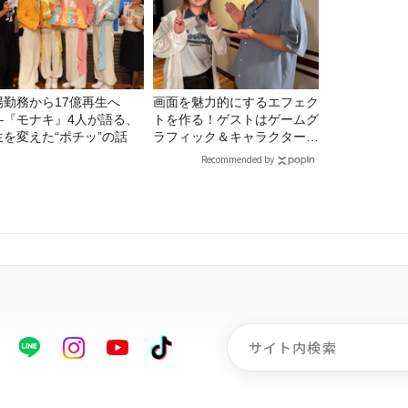
場勤務から17億再生へ
画面を魅力的にするエフェク
—『モナキ』4人が語る、
トを作る！ゲストはゲームグ
生を変えた“ポチッ”の話
ラフィック＆キャラクター専
攻の遠藤里桜さん！
Recommended by