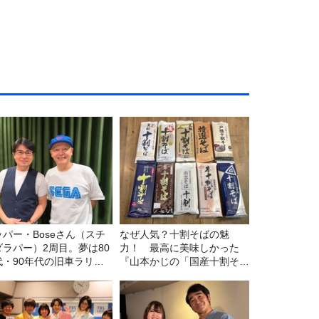
ッパー・Boseさん（スチ
なぜ人気？十割そばの魅
ダラパー）2周目。夢は80
力！ 最高に美味しかった
代・90年代の旧車ラリ
『山本かじの「国産十割そ
！
ば」』とは？【十割そば10
種食べ比べ】