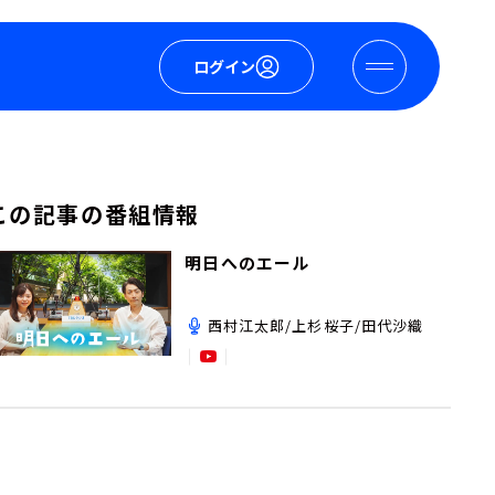
ログイン
この記事の番組情報
明日へのエール
西村江太郎/上杉桜子/田代沙織