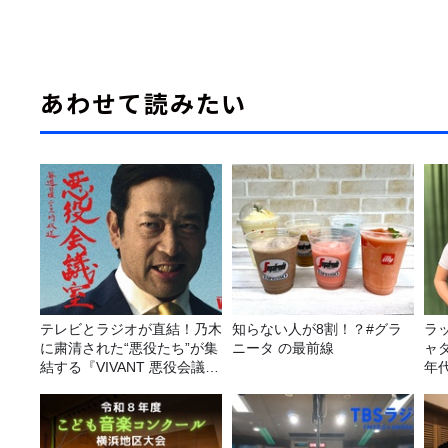
あわせて読みたい
テレビとラジオが直結！乃木
知らない人が8割！？#グラ
ラ
に粛清された“悪役たち”が集
ニータ の最前線
ャ
結する『VIVANT 悪役会議
年
室』7/26(日)23時スタート！
ー