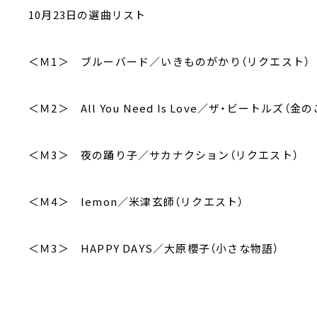
10月23日の選曲リスト
＜Ｍ1＞ ブルーバード／いきものがかり（リクエスト）
＜Ｍ2＞ All You Need Is Love／ザ・ビートルズ（金
＜Ｍ3＞ 夜の踊り子／サカナクション（リクエスト）
＜Ｍ4＞ lemon／米津玄師（リクエスト）
＜Ｍ3＞ HAPPY DAYS／大原櫻子（小さな物語）