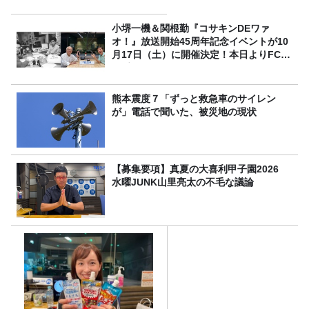
小堺一機＆関根勤『コサキンDEワァ
オ！』放送開始45周年記念イベントが10
月17日（土）に開催決定！本日よりFC先
行受付スタート！
熊本震度７「ずっと救急車のサイレン
が」電話で聞いた、被災地の現状
【募集要項】真夏の大喜利甲子園2026
水曜JUNK山里亮太の不毛な議論