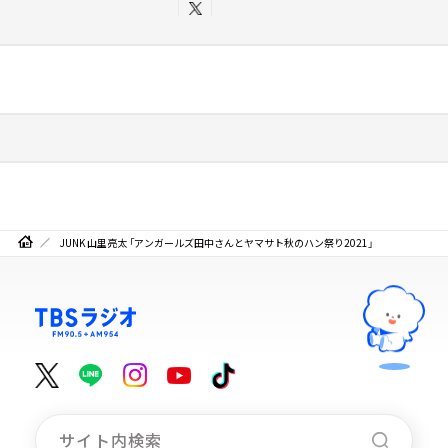
JUNK 山里亮太 「アンガールズ田中さんとヤマサト秋のハン祭り2021」