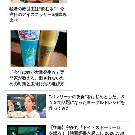
猛暑の救世主は“飲む氷”！今
注目のアイススラリー5種飲み
比べ
「今年は蚊が大量発生!?」専
門家が教える、刺されないた
めの対策と虫除け剤の選び方
”バレリーナの夜食”をはじめとした、Ｓ
ＮＳで話題になったヨーグルトレシピを
作ってみた！
【後編】宇多丸『トイ・ストーリー５』
を語る！【映画評書き起こし 2026.7.30