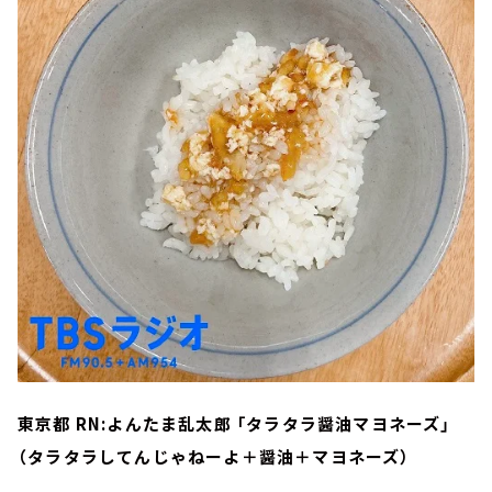
東京都 RN:よんたま乱太郎 「タラタラ醤油マヨネーズ」
（タラタラしてんじゃねーよ＋醤油＋マヨネーズ）