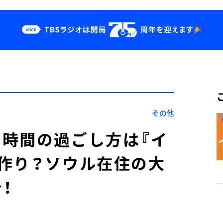
クス
イベント・グッ
ズ
st
YouTube
せ
会社情報
その他
時間の過ごし方は『イ
作り？ソウル在住の大
！