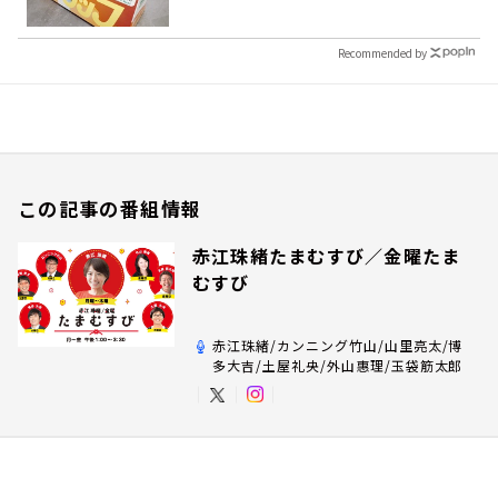
Recommended by
この記事の番組情報
赤江珠緒たまむすび／金曜たま
むすび
赤江珠緒/カンニング竹山/山里亮太/博
多大吉/土屋礼央/外山惠理/玉袋筋太郎