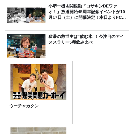
小堺一機＆関根勤『コサキンDEワァ
オ！』放送開始45周年記念イベントが10
月17日（土）に開催決定！本日よりFC先
行受付スタート！
猛暑の救世主は“飲む氷”！今注目のアイ
ススラリー5種飲み比べ
ウーチャカクン