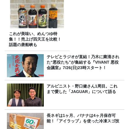
これが美味い、めんつゆ特
集！！売上げ四天王を比較！
話題の唐船峡も
テレビとラジオが直結！乃木に粛清され
た“悪役たち”が集結する『VIVANT 悪役
会議室』7/26(日)23時スタート！
アルピニスト・野口健さん1周目。これ
まで愛した「JAGUAR」について語る
長ネギは1ヶ月、バナナは4ヶ月保存可
能！「アイラップ」を使った冷凍スゴ技