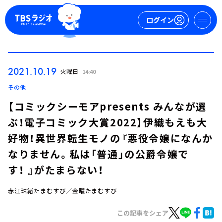
ログイン
マイページ
2021.10.19
火曜日
14:40
新規会員登録
ログイン
その他
【コミックシーモアpresents みんなが選
ぶ！電子コミック大賞2022】伊織もえも大
好物！異世界転生モノの『悪役令嬢になんか
なりません。私は「普通」の公爵令嬢で
す！ 』がたまらない！
今日の番組表
週間番組表
赤江珠緒たまむすび／金曜たまむすび
トピックス
この記事をシェア
TBS Podcast