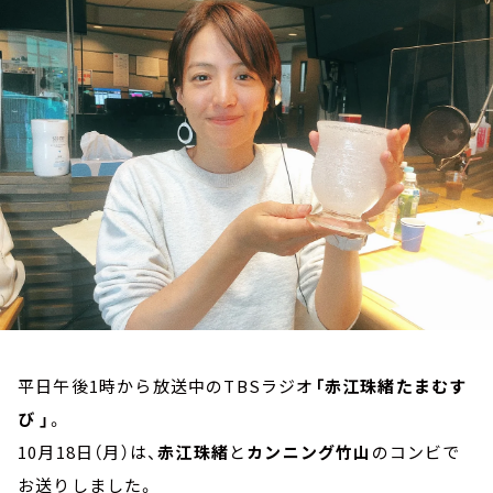
お知らせ
イベント・グッズ
YouTube
会社情報
平日午後1時から放送中のTBSラジオ
「赤江珠緒たまむす
び 」
。
10月18日（月）は、
赤江珠緒
と
カンニング竹山
のコンビで
お送りしました。