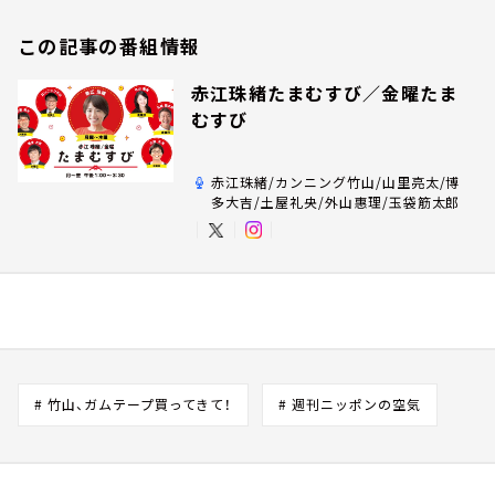
この記事の番組情報
赤江珠緒たまむすび／金曜たま
むすび
赤江珠緒/カンニング竹山/山里亮太/博
多大吉/土屋礼央/外山惠理/玉袋筋太郎
# 竹山、ガムテープ買ってきて！
# 週刊ニッポンの空気