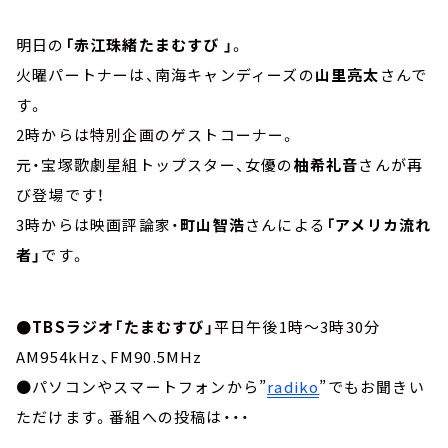
明日の
「赤江珠緒たまむすび 」
。
火曜パートナーは、南海キャンディーズの
山里亮太
さんで
す。
2時からは特別企画のゲストコーナー。
元・宝塚歌劇星組トップスター、女優の
柚希礼音
さんが再
び登場です！
3時からは映画評論家・
町山智浩
さんによる
「アメリカ流れ
者」
です。
●TBSラジオ「たまむすび」
平日午後1時～3時30分
AM954kHz、FM90.5MHz
●パソコンやスマートフォンから”
radiko
”でもお聞きい
ただけます。番組への投稿は・・・