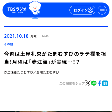
ログイン
マイページ
2021.10.18
月曜日
14:40
新規会員登録
ログイン
その他
今週は土屋礼央がたまむすびのラテ欄を担
当！月曜は「赤江涙」が実現…！？
赤江珠緒たまむすび／金曜たまむすび
この記事をシェア
今日の番組表
週間番組表
トピックス
TBS Podcast