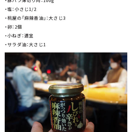
・豚バラ薄切り肉：100g
・塩：小さじ1/2
・桃屋の「麻辣香油」：大さじ3
・卵：2個
・小ねぎ：適宜
・サラダ油：大さじ1