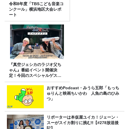
令和8年度「TBSこども音楽コ
ンクール」横浜地区大会レポ
ート
『真空ジェシカのラジオ父ち
ゃん』番組イベント開催決
定！今回のスペシャルゲスト
は、タカアンドトシ！
おすすめPodcast・みうら五郎「もっち
ゅりんと映画ちいかわ 人魚の島のひみ
つ」
リポーターは本仮屋ユイカ！ジェーン・
スーがスイカ割りに挑む‼【#278放送後
記】