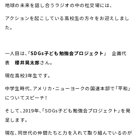
地球の未来を話し合うラジオの中の社交場には、
アクションを起こしている高校生の方々をお迎えしまし
た。
一人目は、「
SDGs
子ども勉強会プロジェクト
」 企画代
表
櫻井晃太郎
さん。
現在高校
3
年生です。
中学生時代、アメリカ・ニューヨークの国連本部で「平和」
についてスピーチ！
そして、
2019
年、「
SDGs
子ども勉強会プロジェクト」を発
足します。
現在、同世代の仲間たちと力を入れて取り組んでいるのが