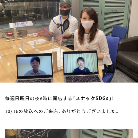
お知らせ
イベント・グッズ
YouTube
会社情報
毎週日曜日の夜
8
時に開店する「
スナック
SDGs
」！
10/16
の放送へのご来店、ありがとうございました。