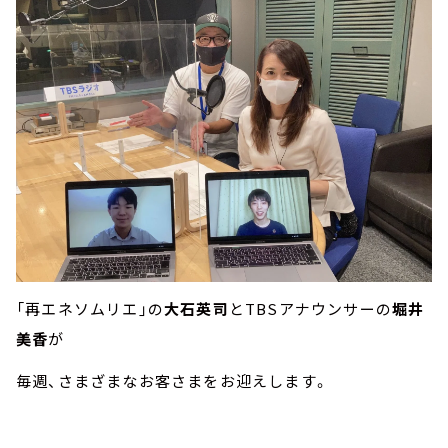
「再エネソムリエ」の
大石英司
と
TBS
アナウンサーの
堀井
美香
が
毎週、さまざまなお客さまをお迎えします。