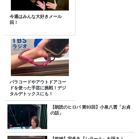
今週はみんな大好きメール
回！
パラコードやアウトドアコー
ドを使った手芸に挑戦！デジ
タルデトックスにも！
【朗読のヒロバ 第93回】小泉八雲「お貞
の話」
【前編】宇多丸『シラート』を語る！