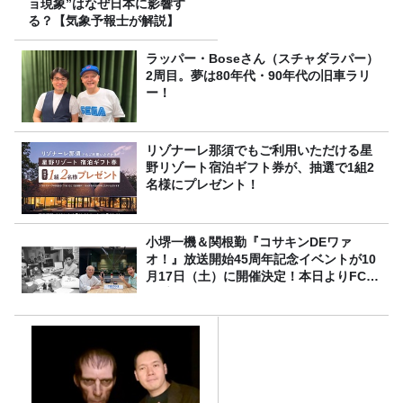
ョ現象”はなぜ日本に影響す
る？【気象予報士が解説】
ラッパー・Boseさん（スチャダラパー）
2周目。夢は80年代・90年代の旧車ラリ
ー！
リゾナーレ那須でもご利用いただける星
野リゾート宿泊ギフト券が、抽選で1組2
名様にプレゼント！
小堺一機＆関根勤『コサキンDEワァ
オ！』放送開始45周年記念イベントが10
月17日（土）に開催決定！本日よりFC先
行受付スタート！