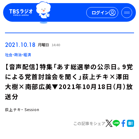
ログイン
マイページ
2021.10.18
月曜日
14:40
新規会員登録
ログイン
社会・政治・経済
【音声配信】特集「あす総選挙の公示日。9党
による党首討論会を聞く」荻上チキ×澤田
大樹×南部広美▼2021年10月18日（月）放
送分
荻上チキ・ Session
今日の番組表
週間番組表
この記事をシェア
トピックス
TBS Podcast