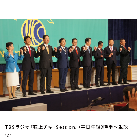
お知らせ
イベント・グッズ
YouTube
会社情報
TBSラジオ『荻上チキ・Session』（平日午後3時半～生放
送）