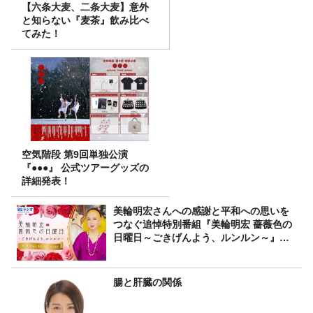
【六条大麦、二条大麦】意外
と知らない『麦茶』飲み比べ
てみた！
空気階段 第9回単独公演
『●●●』 公式ツアーグッズの
詳細発表！
美輪明宏さんへの感謝と平和への思いを
つなぐ追悼特別番組『美輪明宏 薔薇色の
日曜日～ごきげんよう、ルンルン～』
8/9（日）16時放送
腸と肝臓の関係