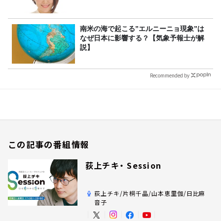
南米の海で起こる”エルニーニョ現象”は
なぜ日本に影響する？【気象予報士が解
説】
Recommended by
この記事の番組情報
荻上チキ・ Session
荻上チキ/片桐千晶/山本恵里伽/日比麻
音子