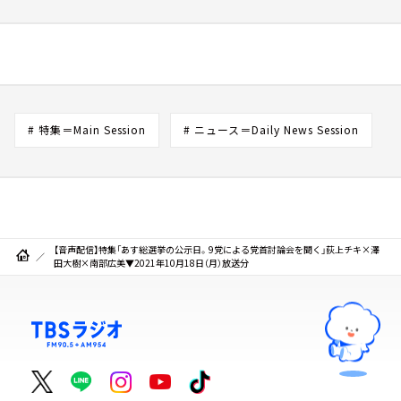
# 特集＝Main Session
# ニュース＝Daily News Session
【音声配信】特集「あす総選挙の公示日。9党による党首討論会を聞く」荻上チキ×澤
田大樹×南部広美▼2021年10月18日（月）放送分